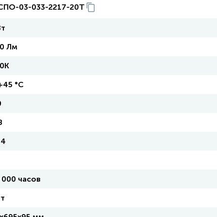
СПО-03-033-2217-20Т
Вт
0 Лм
0К
 +45 °С
0
8
Л4
 000 часов
ет
х695х95 мм