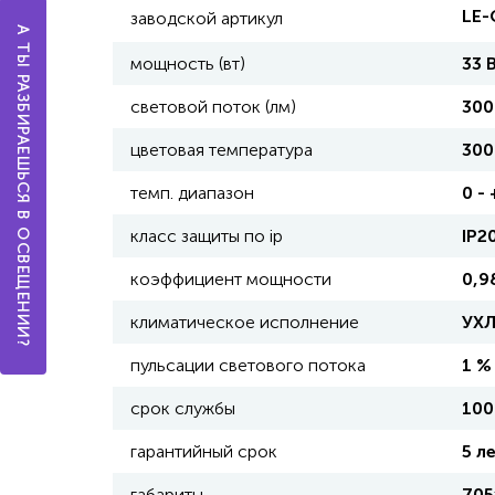
LE-
заводской артикул
А ТЫ РАЗБИРАЕШЬСЯ В ОСВЕЩЕНИИ?
мощность (вт)
33 
световой поток (лм)
300
цветовая температура
300
темп. диапазон
0 -
класс защиты по ip
IP2
коэффициент мощности
0,9
климатическое исполнение
УХ
пульсации светового потока
1 %
срок службы
100
гарантийный срок
5 л
габариты
705