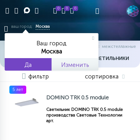
0
0
0
ваш город:
Москва
Ваш город
главная
каталог товаров
трековые
межстеллажные
Москва
МЕЖСТЕЛЛАЖНЫЕ ТРЕКОВЫЕ СВЕТИЛЬНИКИ
Да
Изменить
фильтр
сортировка
5 лет
DOMINO TRK 0.5 module
Светильник DOMINO TRK 0.5 module
производства Световые Технологии
арт.