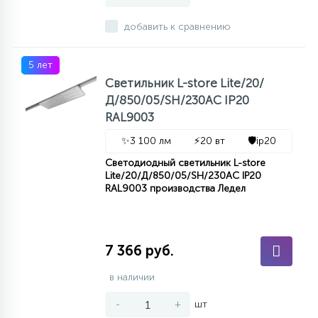
добавить к сравнению
5 лет
Светильник L-store Lite/20/
Д/850/05/SH/230AC IP20
RAL9003
✨
3 100 лм
⚡
20 вт
🛡️
ip20
Светодиодный светильник L-store
Lite/20/Д/850/05/SH/230AC IP20
RAL9003 производства Ледел
7 366 руб.
в наличии
-
+
шт