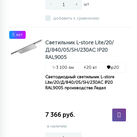
-
+
шт
добавить к сравнению
5 лет
Светильник L-store Lite/20/
Д/840/05/SH/230AC IP20
RAL9005
✨
3 100 лм
⚡
20 вт
🛡️
ip20
Светодиодный светильник L-store
Lite/20/Д/840/05/SH/230AC IP20
RAL9005 производства Ледел
7 366 руб.
в наличии