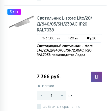
5 лет
Светильник L-store Lite/20/
Д/840/05/SH/230AC IP20
RAL7038
✨
3 100 лм
⚡
20 вт
🛡️
ip20
Светодиодный светильник L-store
Lite/20/Д/840/05/SH/230AC IP20
RAL7038 производства Ледел
7 366 руб.
в наличии
-
+
шт
добавить к сравнению