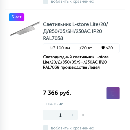
добавить к сравнению
5 лет
Светильник L-store Lite/20/
Д/850/05/SH/230AC IP20
RAL7038
✨
3 100 лм
⚡
20 вт
🛡️
ip20
Светодиодный светильник L-store
Lite/20/Д/850/05/SH/230AC IP20
RAL7038 производства Ледел
7 366 руб.
в наличии
-
+
шт
добавить к сравнению