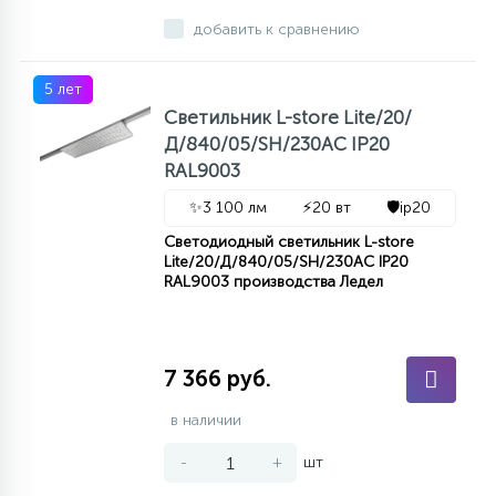
добавить к сравнению
5 лет
Светильник L-store Lite/20/
Д/840/05/SH/230AC IP20
RAL9003
✨
3 100 лм
⚡
20 вт
🛡️
ip20
Светодиодный светильник L-store
Lite/20/Д/840/05/SH/230AC IP20
RAL9003 производства Ледел
7 366 руб.
в наличии
-
+
шт