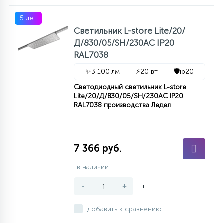
5 лет
Светильник L-store Lite/20/
Д/830/05/SH/230AC IP20
RAL7038
✨
3 100 лм
⚡
20 вт
🛡️
ip20
Светодиодный светильник L-store
Lite/20/Д/830/05/SH/230AC IP20
RAL7038 производства Ледел
7 366 руб.
в наличии
-
+
шт
добавить к сравнению