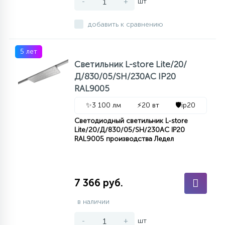
-
+
шт
добавить к сравнению
5 лет
Светильник L-store Lite/20/
Д/830/05/SH/230AC IP20
RAL9005
✨
3 100 лм
⚡
20 вт
🛡️
ip20
Светодиодный светильник L-store
Lite/20/Д/830/05/SH/230AC IP20
RAL9005 производства Ледел
7 366 руб.
в наличии
-
+
шт