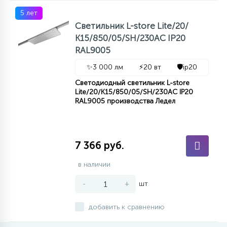
5 лет
Светильник L-store Lite/20/
К15/850/05/SH/230AC IP20
RAL9005
✨
3 000 лм
⚡
20 вт
🛡️
ip20
Светодиодный светильник L-store
Lite/20/К15/850/05/SH/230AC IP20
RAL9005 производства Ледел
7 366 руб.
в наличии
-
+
шт
добавить к сравнению