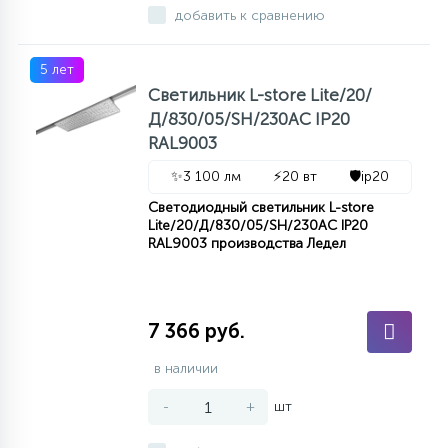
добавить к сравнению
5 лет
Светильник L-store Lite/20/
Д/830/05/SH/230AC IP20
RAL9003
✨
3 100 лм
⚡
20 вт
🛡️
ip20
Светодиодный светильник L-store
Lite/20/Д/830/05/SH/230AC IP20
RAL9003 производства Ледел
7 366 руб.
в наличии
-
+
шт