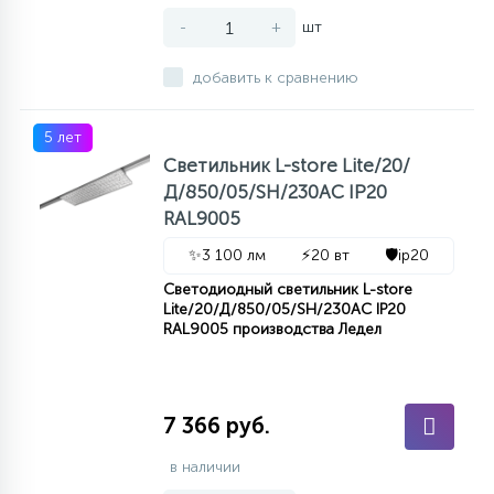
-
+
шт
добавить к сравнению
5 лет
Светильник L-store Lite/20/
Д/850/05/SH/230AC IP20
RAL9005
✨
3 100 лм
⚡
20 вт
🛡️
ip20
Светодиодный светильник L-store
Lite/20/Д/850/05/SH/230AC IP20
RAL9005 производства Ледел
7 366 руб.
в наличии