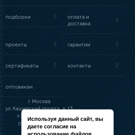
подборки
оплата и
доставка
проекты
гарантии
сертификаты
контакты
оптовикам
г.
Москва
ул.
Каширский проезд, д. 13
+7 (495) 134-41-83
Используя данный сайт, вы
moskva@vincci.ru
даете согласие на
использование файлов