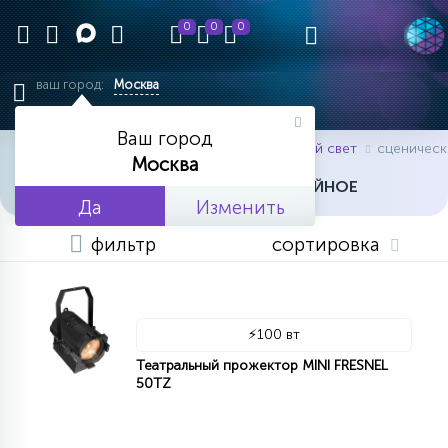
0
0
0
ваш город:
Москва
Ваш город
главная
каталог товаров
концертный свет
сценическ
Москва
СЦЕНИЧЕСКОЕ И СТУДИЙНОЕ
Да
Изменить
фильтр
сортировка
⚡
100 вт
Театральный прожектор MINI FRESNEL
50TZ