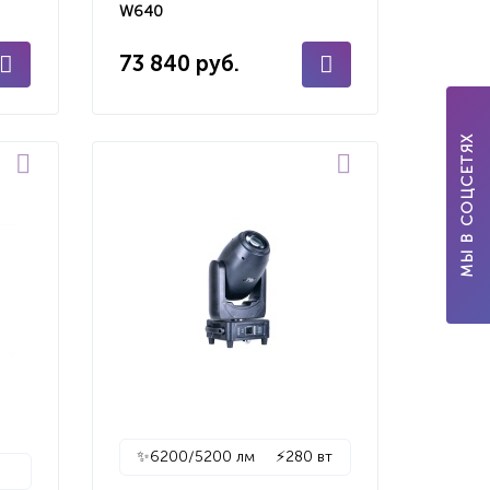
W640
73 840 руб.
МЫ В СОЦСЕТЯХ
✨
6200/5200 лм
⚡
280 вт