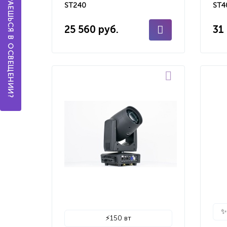
А ТЫ РАЗБИРАЕШЬСЯ В ОСВЕЩЕНИИ?
ST240
ST4
25 560 руб.
31
⚡
150 вт