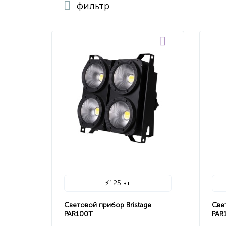
фильтр
⚡
125 вт
Световой прибор Bristage
Све
PAR100T
PAR