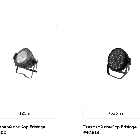
⚡
125 вт
⚡
325 вт
товой прибор Bristage
Световой прибор Bristage
100
PAR1818