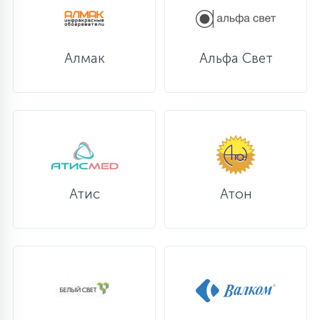
Алмак
Альфа Свет
Атис
Атон