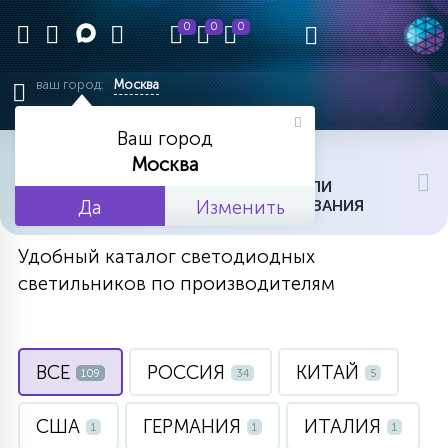
0
0
0
ваш город:
Москва
Ваш город
главная
бренды и производители
Москва
БРЕНДЫ И ПРОИЗВОДИТЕЛИ
СВЕТОДИОДНОГО ОБОРУДОВАНИЯ
Да
Изменить
Удобный каталог светодиодных
светильников по производителям
ВСЕ
РОССИЯ
КИТАЙ
109
34
5
США
ГЕРМАНИЯ
ИТАЛИЯ
1
1
1