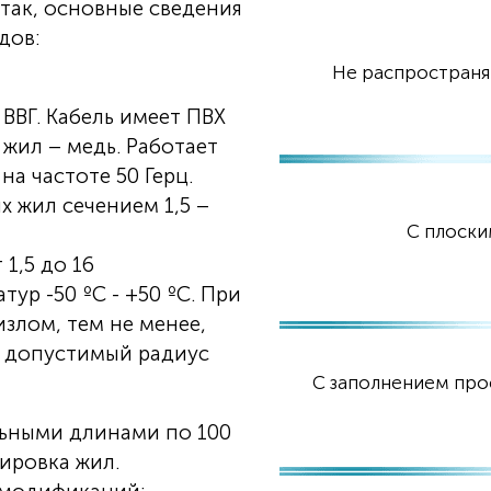
так, основные сведения
дов:
Не распространя
ВВГ. Кабель имеет ПВХ
жил – медь. Работает
на частоте 50 Герц.
 жил сечением 1,5 –
С плоски
1,5 до 16
ур -50 ºС - +50 ºС. При
злом, тем не менее,
 допустимый радиус
С заполнением про
льными длинами по 100
кировка жил.