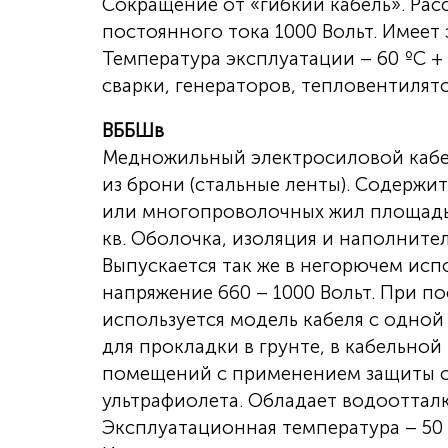
Сокращение от «гибкий кабель». Рас
постоянного тока 1000 Вольт. Имеет 
Температура эксплуатации – 60 ºС +
сварки, генераторов, тепловентилят
ВББШв
Медножильный электросиловой каб
из брони (стальные ленты). Содержи
или многопроволочных жил площадью
кв. Оболочка, изоляция и наполните
Выпускается так же в негорючем ис
напряжение 660 – 1000 Вольт. При п
используется модель кабеля с одной
для прокладки в грунте, в кабельной
помещений с применением защиты о
ультрафиолета. Обладает водоотта
Эксплуатационная температура – 50 º