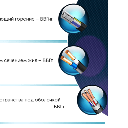
ющий горение – ВВГнг.
м сечением жил – ВВГп
странства под оболочкой –
ВВГз.