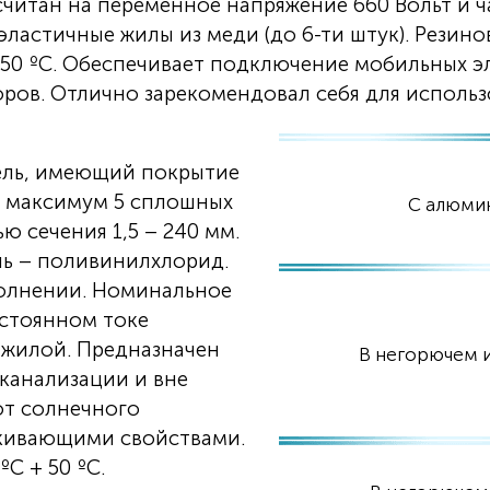
считан на переменное напряжение 660 Вольт и ч
эластичные жилы из меди (до 6-ти штук). Резино
 50 ºС. Обеспечивает подключение мобильных э
оров. Отлично зарекомендовал себя для использ
ель, имеющий покрытие
т максимум 5 сплошных
С алюми
 сечения 1,5 – 240 мм.
ль – поливинилхлорид.
полнении. Номинальное
остоянном токе
 жилой. Предназначен
В негорючем 
 канализации и вне
т солнечного
лкивающими свойствами.
С + 50 ºС.