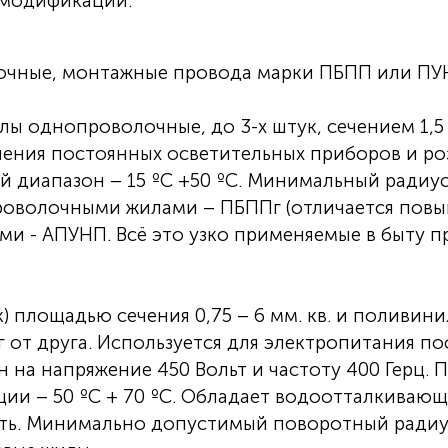
 модификаций:
очные, монтажные провода марки ПБПП или П
лы однопроволочные, до 3-х штук, сечением 1,5 
ения постоянных осветительных приборов и роз
ый диапазон – 15 ºС +50 ºС. Минимальный радиу
оволочными жилами – ПБППг (отличается повыш
 - АПУНП. Всё это узко применяемые в быту п
 площадью сечения 0,75 – 6 мм. кв. и поливин
 от друга. Используется для электропитания п
 на напряжение 450 Вольт и частоту 400 Герц. 
ции – 50 ºС + 70 ºС. Обладает водоотталкиваю
ь. Минимально допустимый поворотный радиус