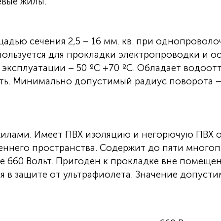
вые жилы.
ью сечения 2,5 – 16 мм. кв. при однопроволочн
льзуется для прокладки электропроводки и осве
 эксплуатации – 50 ºС +70 ºС. Обладает водоо
ь. Минимально допустимый радиус поворота – 
илами. Имеет ПВХ изоляцию и негорючую ПВХ о
реннего пространства. Содержит до пяти мног
ие 660 Вольт. Пригоден к прокладке вне помеще
ся в защите от ультрафиолета. Значение допусти