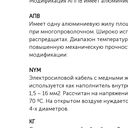
Модификация АППВ имеет алюминие
АПВ
Имеет одну алюминиевую жилу площад
при многопроволочном. Широко испо
распредщитах. Диапазон температур
повышенную механическую прочност
модификации:
NYM
Электросиловой кабель с медными ж
используется как наполнитель внут
1,5 – 16 мм2. Рассчитан на напряжен
70 ºС. На открытом воздухе нуждает
4-х диаметров.
КГ