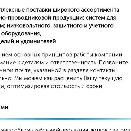
плексные поставки широкого ассортимента
ьно-проводниковой продукции; систем для
им; низковольтного, защитного и учетного
 оборудования,
делий и удлинителей.
ением основных принципов работы компании
имание к деталям и ответственность. Позвоните
нной почте, указанной в разделе контакты.
ально. Мы можем как расценить Вашу текущую
ги, оптимизировав стоимость и сроки
ами:
омные объемы кабельной продукции, лотков и автом