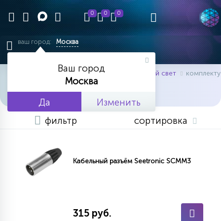
0
0
0
ваш город:
Москва
Ваш город
главная
каталог товаров
концертный свет
комплект
Москва
КОМПЛЕКТУЮЩИЕ
Да
Изменить
фильтр
сортировка
Кабельный разъём Seetronic SCMM3
315 руб.