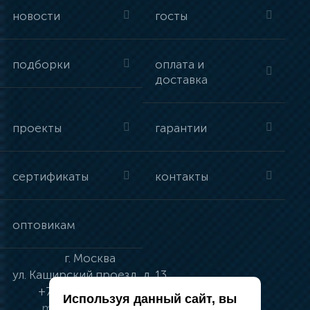
новости
госты
подборки
оплата и
доставка
проекты
гарантии
сертификаты
контакты
оптовикам
г.
Москва
ул.
Каширский проезд, д. 13
+7 (495) 134-41-83
Используя данный сайт, вы
moskva@vincci.ru