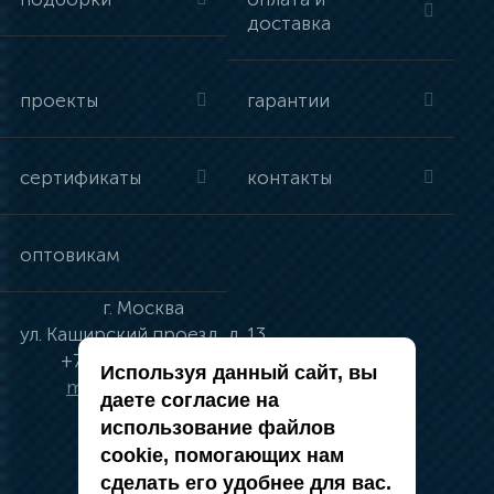
доставка
проекты
гарантии
сертификаты
контакты
оптовикам
г.
Москва
ул.
Каширский проезд, д. 13
+7 (495) 134-41-83
Используя данный сайт, вы
moskva@vincci.ru
даете согласие на
использование файлов
cookie, помогающих нам
сделать его удобнее для вас.