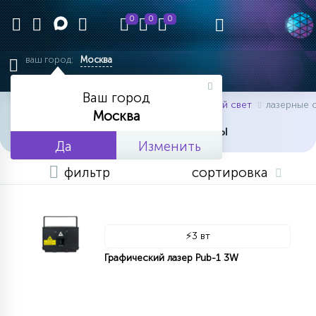
0
0
0
ваш город:
Москва
Ваш город
главная
каталог товаров
концертный свет
лазерные 
Москва
ЛАЗЕРНЫЕ СИСТЕМЫ
Да
Изменить
фильтр
сортировка
⚡
3 вт
Графический лазер Pub-1 3W