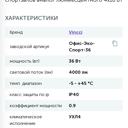
27
135
13
ДЕРЕВЯННЫЕ
ЦИЛИНДРИЧЕСКИЕ
3D МОТИВЫ
СЕГМЕНТ
ХАРАКТЕРИСТИКИ
117
бренд
Vincci
568
10
144
ВОЛНИСТЫЕ
ТАБЛЕТКИ
ГИРЛЯНДЫ
АКСЕССУАРЫ К LED ПАНЕЛЯМ
Офис-Эко-
заводской артикул
Спорт-36
669
79
БРА И ЛЮСТРЫ
ШАРЫ
мощность (вт)
36 Вт
световой поток (лм)
4000 лм
2
САЛЮТЫ
темп. диапазон
-5 - +45 °С
класс защиты по ip
IP40
17
ДЕРЕВЬЯ
коэффициент мощности
0.9
климатическое
УХЛ4
60
исполнение
3D ФИГУРЫ ИЗ АКРИЛА