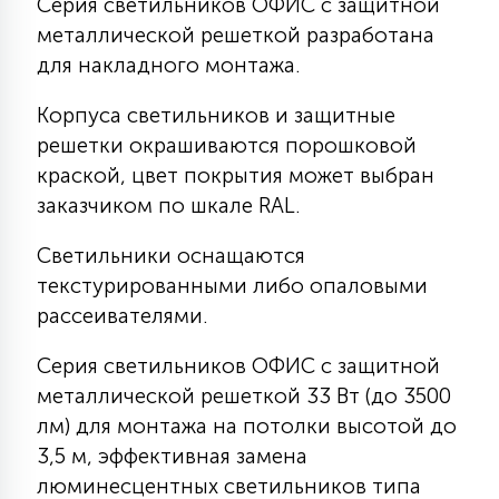
Серия светильников ОФИС с защитной
КРЕСЛА
металлической решеткой разработана
для накладного монтажа.
6
МЕДИЦИНСКИЕ АППАРАТЫ
Корпуса светильников и защитные
решетки окрашиваются порошковой
3
краской, цвет покрытия может выбран
ОПЕРАЦИОННЫЕ СТОЛЫ
заказчиком по шкале RAL.
17
Светильники оснащаются
ДИНАМИЧЕСКИЙ СВЕТ
текстурированными либо опаловыми
рассеивателями.
98
СЦЕНИЧЕСКОЕ И СТУДИЙНОЕ
Серия светильников ОФИС с защитной
металлической решеткой 33 Вт (до 3500
лм) для монтажа на потолки высотой до
6
ЛАЗЕРНЫЕ СИСТЕМЫ
3,5 м, эффективная замена
люминесцентных светильников типа