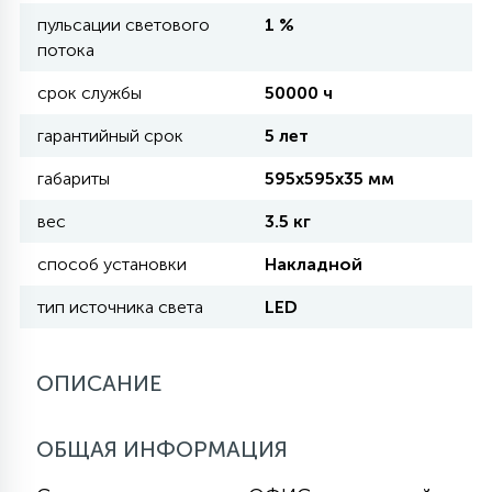
пульсации светового
1 %
потока
11
УЛИЧНЫЕ ЕЛИ
срок службы
50000 ч
гарантийный срок
5 лет
4
ИНТЕРЬЕРНЫЕ ЕЛИ
габариты
595х595х35 мм
вес
3.5 кг
12
КОМПЛЕКТЫ ДЛЯ ЕЛЕЙ
способ установки
Накладной
тип источника света
LED
4
ВИДЕО ЗАНАВЕСЫ
ОПИСАНИЕ
524
ПРАЗДНИЧНЫЕ ФИГУРЫ-
ФОНАРИКИ
ОБЩАЯ ИНФОРМАЦИЯ
4
КОСМЕТОЛОГИЧЕСКИЕ