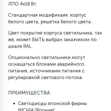
7
ЛПО 4х18 Вт.
УПРАВЛЕНИЕ СВЕТОМ
Стандартная модификаия: корпус
белого цвета, решетка белого цвета.
34
КОМПЛЕКТУЮЩИЕ
Цвет покрытия корпуса светильника, так
же, может БЫТЬ выбран заказчиком по
4
СТЕКЛЯННЫЕ
шкале RAL.
Опционально светильники могут
37
ПОДВЕСНЫЕ
оснащаться блоками аварийного
питания, источниками питания с
регулировкой светового потока.
12
НАПОЛЬНЫЕ
ПРЕИМУЩЕСТВА
36
НАСТЕННЫЕ
Светодиоды японской фирмы
NICHIA (Япония);