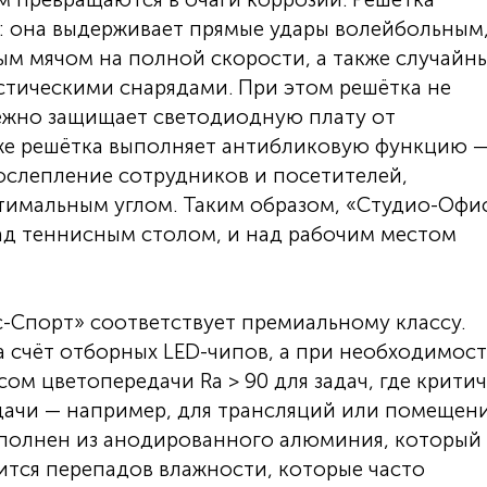
: она выдерживает прямые удары волейбольным
м мячом на полной скорости, а также случайн
стическими снарядами. При этом решётка не
дёжно защищает светодиодную плату от
 же решётка выполняет антибликовую функцию 
ослепление сотрудников и посетителей,
тимальным углом. Таким образом, «Студио-Офи
ад теннисным столом, и над рабочим местом
-Спорт» соответствует премиальному классу.
а счёт отборных LED-чипов, а при необходимос
сом цветопередачи Ra > 90 для задач, где крити
дачи — например, для трансляций или помещени
ыполнен из анодированного алюминия, который
ится перепадов влажности, которые часто