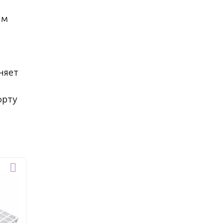
ым
няет
орту