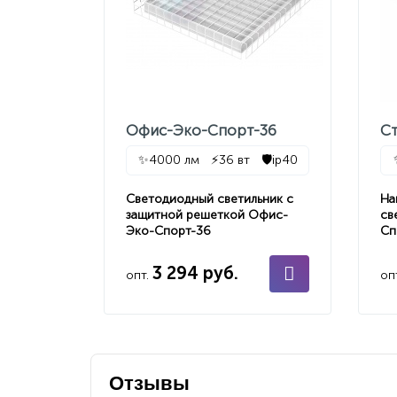
Офис-Эко-Спорт-36
С
✨
4000 лм
⚡
36 вт
🛡️
ip40
Светодиодный светильник с
На
защитной решеткой Офис-
св
Эко-Спорт-36
Сп
3 294 руб.
опт.
оп
Отзывы