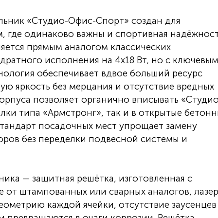
ьник «Студио-Офис-Спорт» создан для
 где одинаково важны и спортивная надёжност
яется прямым аналогом классических
ратного исполнения на 4х18 Вт, но с ключевы
нология обеспечивает вдвое больший ресурс
ую яркость без мерцания и отсутствие вредных
корпуса позволяет органично вписывать «Студио
лки типа «Армстронг», так и в открытые бетон
стандарт посадочных мест упрощает замену
ров без переделки подвесной системы и
ника — защитная решётка, изготовленная с
е от штампованных или сварных аналогов, лазе
еометрию каждой ячейки, отсутствие заусенцев
 превращаются в очаги коррозии. Решётка