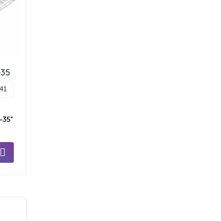
-35
p41
-35"