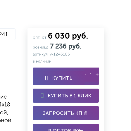
P41
6 030 руб.
опт, от
7 236 руб.
розница
артикул: v-1245105
в наличии
-
+
КУПИТЬ
КУПИТЬ В 1 КЛИК
шие
4х18
ой,
ЗАПРОСИТЬ КП 📄
рной
Я ОПТОВИК🔑