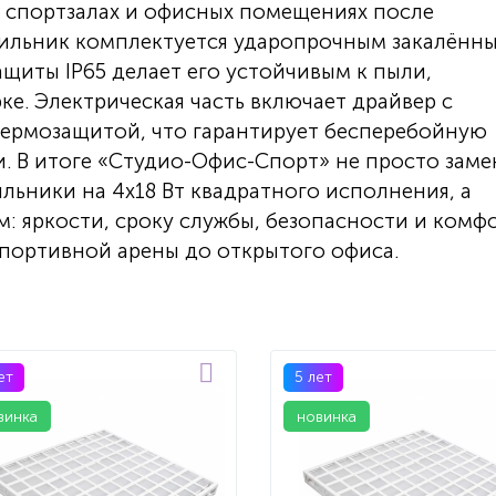
 спортзалах и офисных помещениях после
тильник комплектуется ударопрочным закалённ
ащиты IP65 делает его устойчивым к пыли,
е. Электрическая часть включает драйвер с
термозащитой, что гарантирует бесперебойную
и. В итоге «Студио-Офис-Спорт» не просто заме
ьники на 4х18 Вт квадратного исполнения, а
м: яркости, сроку службы, безопасности и комф
спортивной арены до открытого офиса.
ет
5 лет
винка
новинка