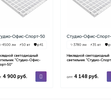
тудио-Офис-Спорт-50
Студио-Офис-Спорт
✨
4500 лм
⚡
50 вт
🛡️
ip41
✨
3780 лм
⚡
35 вт
🛡️
i
кладной светодиодный
Накладной светодиодный
етильник "Студио-Офис-
светильник "Студио-Спорт
орт-50"
4 900 руб.
4 148 руб.
т.
опт.