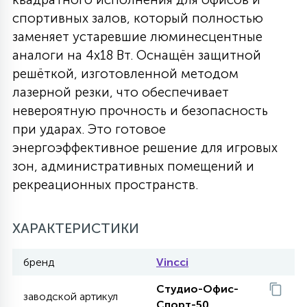
спортивных залов, который полностью
27
135
13
ДЕРЕВЯННЫЕ
ЦИЛИНДРИЧЕСКИЕ
3D МОТИВЫ
заменяет устаревшие люминесцентные
СЕГМЕНТ
аналоги на 4х18 Вт. Оснащён защитной
решёткой, изготовленной методом
117
568
10
144
ВОЛНИСТЫЕ
ТАБЛЕТКИ
ГИРЛЯНДЫ
лазерной резки, что обеспечивает
АКСЕССУАРЫ К LED ПАНЕЛЯМ
невероятную прочность и безопасность
при ударах. Это готовое
669
79
БРА И ЛЮСТРЫ
ШАРЫ
энергоэффективное решение для игровых
зон, административных помещений и
рекреационных пространств.
2
САЛЮТЫ
ХАРАКТЕРИСТИКИ
17
ДЕРЕВЬЯ
бренд
Vincci
Студио-Офис-
60
заводской артикул
3D ФИГУРЫ ИЗ АКРИЛА
Спорт-50