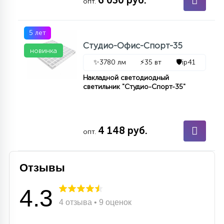
6 030 руб.
опт.
5 лет
Студио-Офис-Спорт-35
новинка
✨
3780 лм
⚡
35 вт
🛡️
ip41
Накладной светодиодный
светильник "Студио-Спорт-35"
4 148 руб.
опт.
Отзывы
4.3
4 отзыва • 9 оценок