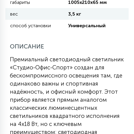
габариты
1005х210х65 мм
КРЕСЛА
вес
3,5 кг
6
способ установки
Универсальный
МЕДИЦИНСКИЕ АППАРАТЫ
3
ОПИСАНИЕ
ОПЕРАЦИОННЫЕ СТОЛЫ
Премиальный светодиодный светильник
«Студио-Офис-Спорт» создан для
17
ДИНАМИЧЕСКИЙ СВЕТ
бескомпромиссного освещения там, где
одинаково важны и спортивная
98
надёжность, и офисный комфорт. Этот
СЦЕНИЧЕСКОЕ И СТУДИЙНОЕ
прибор является прямым аналогом
классических люминесцентных
6
светильников квадратного исполнения
ЛАЗЕРНЫЕ СИСТЕМЫ
на 4х18 Вт, но с ключевым
преимуществом: светодиодная