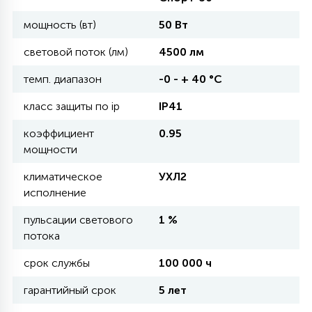
мощность (вт)
50 Вт
11
УЛИЧНЫЕ ЕЛИ
световой поток (лм)
4500 лм
темп. диапазон
-0 - + 40 °С
4
ИНТЕРЬЕРНЫЕ ЕЛИ
класс защиты по ip
IP41
коэффициент
0.95
12
мощности
КОМПЛЕКТЫ ДЛЯ ЕЛЕЙ
климатическое
УХЛ2
исполнение
4
ВИДЕО ЗАНАВЕСЫ
пульсации светового
1 %
потока
524
ПРАЗДНИЧНЫЕ ФИГУРЫ-
срок службы
100 000 ч
ФОНАРИКИ
гарантийный срок
5 лет
4
КОСМЕТОЛОГИЧЕСКИЕ