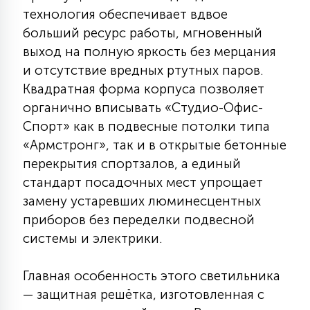
7
технология обеспечивает вдвое
УПРАВЛЕНИЕ СВЕТОМ
больший ресурс работы, мгновенный
выход на полную яркость без мерцания
34
и отсутствие вредных ртутных паров.
КОМПЛЕКТУЮЩИЕ
Квадратная форма корпуса позволяет
органично вписывать «Студио-Офис-
4
СТЕКЛЯННЫЕ
Спорт» как в подвесные потолки типа
«Армстронг», так и в открытые бетонные
перекрытия спортзалов, а единый
37
ПОДВЕСНЫЕ
стандарт посадочных мест упрощает
замену устаревших люминесцентных
приборов без переделки подвесной
12
НАПОЛЬНЫЕ
системы и электрики.
36
Главная особенность этого светильника
НАСТЕННЫЕ
— защитная решётка, изготовленная с