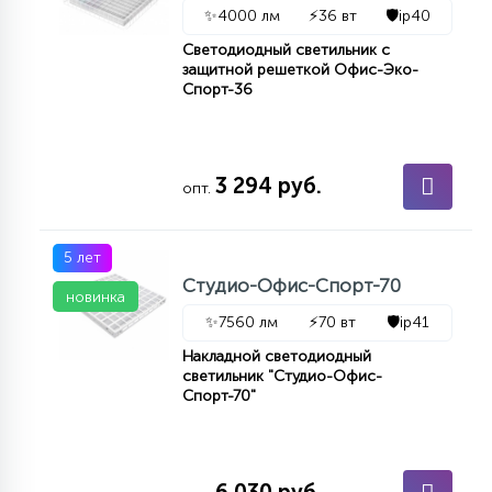
✨
4000 лм
⚡
36 вт
🛡️
ip40
Светодиодный светильник с
защитной решеткой Офис-Эко-
Спорт-36
3 294 руб.
опт.
5 лет
Студио-Офис-Спорт-70
новинка
✨
7560 лм
⚡
70 вт
🛡️
ip41
Накладной светодиодный
светильник "Студио-Офис-
Спорт-70"