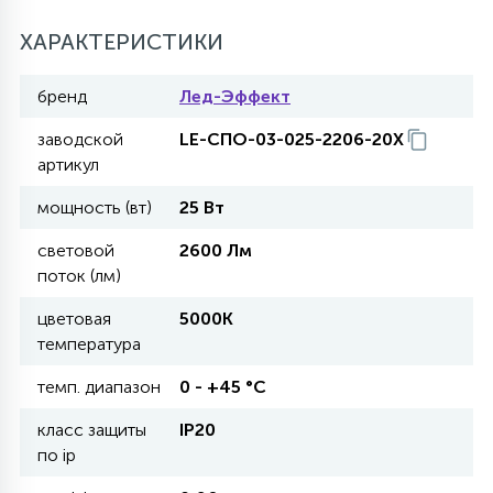
ХАРАКТЕРИСТИКИ
11
УЛИЧНЫЕ ЕЛИ
бренд
Лед-Эффект
заводской
LE-СПО-03-025-2206-20Х
4
ИНТЕРЬЕРНЫЕ ЕЛИ
артикул
мощность (вт)
25 Вт
12
КОМПЛЕКТЫ ДЛЯ ЕЛЕЙ
световой
2600 Лм
поток (лм)
4
цветовая
5000К
ВИДЕО ЗАНАВЕСЫ
температура
темп. диапазон
0 - +45 °С
524
ПРАЗДНИЧНЫЕ ФИГУРЫ-
ФОНАРИКИ
класс защиты
IP20
по ip
4
КОСМЕТОЛОГИЧЕСКИЕ