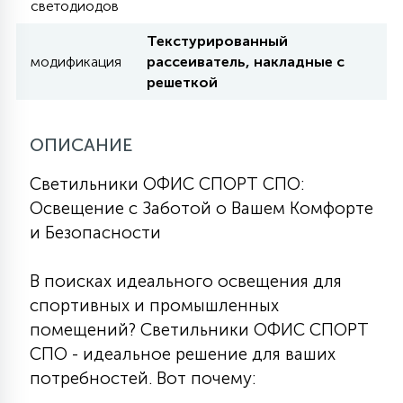
светодиодов
7
УПРАВЛЕНИЕ СВЕТОМ
Текстурированный
модификация
рассеиватель, накладные с
34
решеткой
КОМПЛЕКТУЮЩИЕ
ОПИСАНИЕ
4
СТЕКЛЯННЫЕ
Светильники ОФИС СПОРТ СПО:
Освещение с Заботой о Вашем Комфорте
37
ПОДВЕСНЫЕ
и Безопасности
В поисках идеального освещения для
12
НАПОЛЬНЫЕ
спортивных и промышленных
помещений? Светильники ОФИС СПОРТ
СПО - идеальное решение для ваших
36
НАСТЕННЫЕ
потребностей. Вот почему: