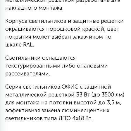
накладного монтажа.
27
135
13
ДЕРЕВЯННЫЕ
ЦИЛИНДРИЧЕСКИЕ
3D МОТИВЫ
СЕГМЕНТ
Корпуса светильников и защитные решетки
окрашиваются порошковой краской, цвет
117
568
10
144
ВОЛНИСТЫЕ
покрытия может выбран заказчиком по
ТАБЛЕТКИ
ГИРЛЯНДЫ
АКСЕССУАРЫ К LED ПАНЕЛЯМ
шкале RAL.
669
79
Светильники оснащаются
БРА И ЛЮСТРЫ
ШАРЫ
текстурированными либо опаловыми
рассеивателями.
2
САЛЮТЫ
Серия светильников ОФИС с защитной
металлической решеткой 33 Вт (до 3500 лм)
17
для монтажа на потолки высотой до 3,5 м,
ДЕРЕВЬЯ
эффективная замена люминесцентных
светильников типа ЛПО 4х18 Вт.
60
3D ФИГУРЫ ИЗ АКРИЛА