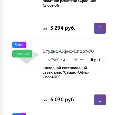
защитной решеткой Офис-Эко-
Спорт-36
3 294 руб.
опт.
5 лет
Студио-Офис-Спорт-70
новинка
✨
7560 лм
⚡
70 вт
🛡️
ip41
Накладной светодиодный
светильник "Студио-Офис-
Спорт-70"
6 030 руб.
опт.