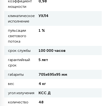
коэффициент
0,98
КРЕСЛА
мощности
климатическое
УХЛ4
6
МЕДИЦИНСКИЕ АППАРАТЫ
исполнение
пульсации
1 %
3
светового
ОПЕРАЦИОННЫЕ СТОЛЫ
потока
срок службы
100 000 часов
17
ДИНАМИЧЕСКИЙ СВЕТ
гарантийный
5 лет
срок
98
габариты
705х695х95 мм
СЦЕНИЧЕСКОЕ И СТУДИЙНОЕ
вес
4 кг
6
угол излучения
КСС Д
ЛАЗЕРНЫЕ СИСТЕМЫ
количество
48