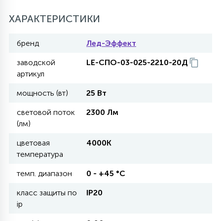
ХАРАКТЕРИСТИКИ
11
УЛИЧНЫЕ ЕЛИ
бренд
Лед-Эффект
заводской
LE-СПО-03-025-2210-20Д
4
ИНТЕРЬЕРНЫЕ ЕЛИ
артикул
мощность (вт)
25 Вт
12
КОМПЛЕКТЫ ДЛЯ ЕЛЕЙ
световой поток
2300 Лм
(лм)
4
цветовая
4000К
ВИДЕО ЗАНАВЕСЫ
температура
темп. диапазон
0 - +45 °С
524
ПРАЗДНИЧНЫЕ ФИГУРЫ-
ФОНАРИКИ
класс защиты по
IP20
ip
4
КОСМЕТОЛОГИЧЕСКИЕ