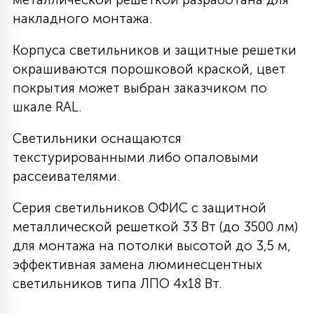
накладного монтажа.
27
135
13
ДЕРЕВЯННЫЕ
ЦИЛИНДРИЧЕСКИЕ
3D МОТИВЫ
СЕГМЕНТ
Корпуса светильников и защитные решетки
окрашиваются порошковой краской, цвет
117
568
10
144
ВОЛНИСТЫЕ
покрытия может выбран заказчиком по
ТАБЛЕТКИ
ГИРЛЯНДЫ
АКСЕССУАРЫ К LED ПАНЕЛЯМ
шкале RAL.
669
79
Светильники оснащаются
БРА И ЛЮСТРЫ
ШАРЫ
текстурированными либо опаловыми
рассеивателями.
2
САЛЮТЫ
Серия светильников ОФИС с защитной
металлической решеткой 33 Вт (до 3500 лм)
17
для монтажа на потолки высотой до 3,5 м,
ДЕРЕВЬЯ
эффективная замена люминесцентных
светильников типа ЛПО 4х18 Вт.
60
3D ФИГУРЫ ИЗ АКРИЛА