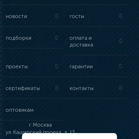
новости
госты
подборки
оплата и
доставка
проекты
гарантии
сертификаты
контакты
оптовикам
г.
Москва
ул.
Каширский проезд, д. 13