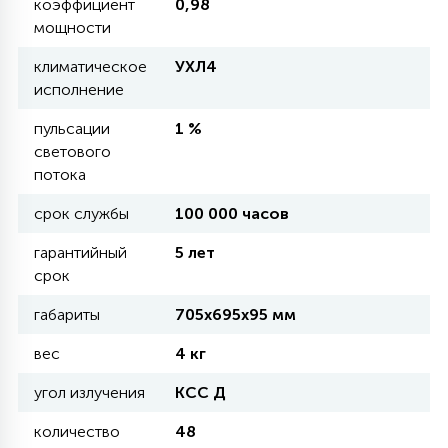
коэффициент
0,98
КРЕСЛА
мощности
климатическое
УХЛ4
6
МЕДИЦИНСКИЕ АППАРАТЫ
исполнение
пульсации
1 %
3
светового
ОПЕРАЦИОННЫЕ СТОЛЫ
потока
срок службы
100 000 часов
17
ДИНАМИЧЕСКИЙ СВЕТ
гарантийный
5 лет
срок
98
габариты
705х695х95 мм
СЦЕНИЧЕСКОЕ И СТУДИЙНОЕ
вес
4 кг
6
угол излучения
КСС Д
ЛАЗЕРНЫЕ СИСТЕМЫ
количество
48