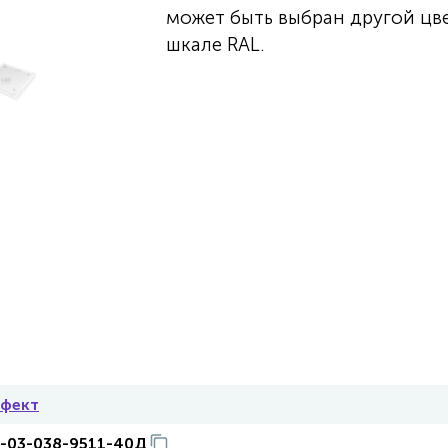
может быть выбран другой цв
шкале RAL.
фект
-03-038-9511-40Д