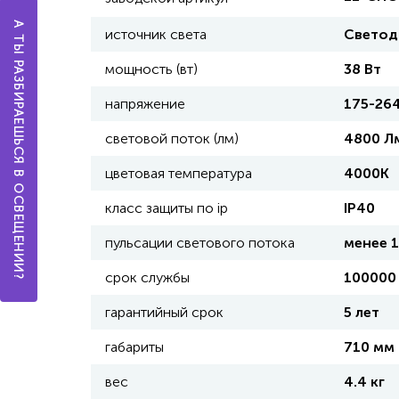
А ТЫ РАЗБИРАЕШЬСЯ В ОСВЕЩЕНИИ?
источник света
Светод
мощность (вт)
38 Вт
напряжение
175-26
световой поток (лм)
4800 Л
цветовая температура
4000К
класс защиты по ip
IP40
пульсации светового потока
менее 
срок службы
100000 
гарантийный срок
5 лет
габариты
710 мм
вес
4.4 кг