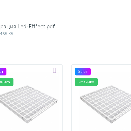
рация Led-Efffect.pdf
 465 КБ
ет
5 лет
винка
новинка