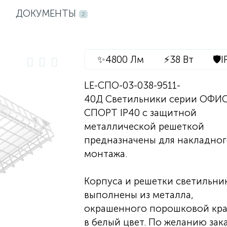
ДОКУМЕНТЫ
2
✨
4800 Лм
⚡
38 Вт
🛡️
I
LE-СПО-03-038-9511-
40Д Светильники серии ОФИ
СПОРТ IP40 с защитной
металлической решеткой
предназначены для накладно
монтажа.
Корпуса и решетки светильни
выполнены из металла,
окрашенного порошковой кр
в белый цвет. По желанию зак