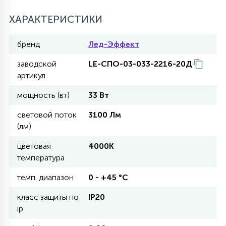
ХАРАКТЕРИСТИКИ
11
УЛИЧНЫЕ ЕЛИ
бренд
Лед-Эффект
заводской
LE-СПО-03-033-2216-20Д
4
ИНТЕРЬЕРНЫЕ ЕЛИ
артикул
мощность (вт)
33 Вт
12
КОМПЛЕКТЫ ДЛЯ ЕЛЕЙ
световой поток
3100 Лм
(лм)
4
цветовая
4000К
ВИДЕО ЗАНАВЕСЫ
температура
темп. диапазон
0 - +45 °С
524
ПРАЗДНИЧНЫЕ ФИГУРЫ-
ФОНАРИКИ
класс защиты по
IP20
ip
4
КОСМЕТОЛОГИЧЕСКИЕ