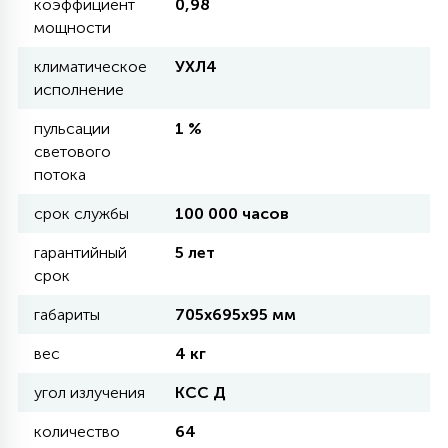
коэффициент
0,98
КРЕСЛА
мощности
климатическое
УХЛ4
6
МЕДИЦИНСКИЕ АППАРАТЫ
исполнение
пульсации
1 %
3
светового
ОПЕРАЦИОННЫЕ СТОЛЫ
потока
срок службы
100 000 часов
17
ДИНАМИЧЕСКИЙ СВЕТ
гарантийный
5 лет
срок
98
габариты
705х695х95 мм
СЦЕНИЧЕСКОЕ И СТУДИЙНОЕ
вес
4 кг
6
угол излучения
КСС Д
ЛАЗЕРНЫЕ СИСТЕМЫ
количество
64