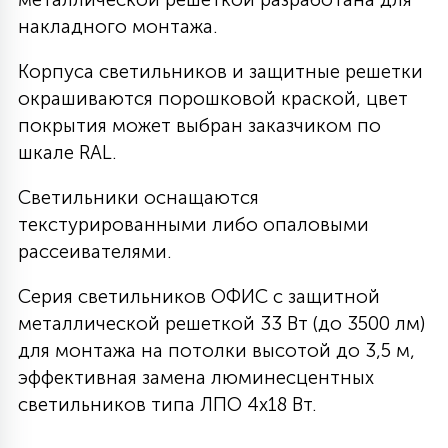
накладного монтажа.
27
135
13
ДЕРЕВЯННЫЕ
ЦИЛИНДРИЧЕСКИЕ
3D МОТИВЫ
СЕГМЕНТ
Корпуса светильников и защитные решетки
окрашиваются порошковой краской, цвет
117
568
10
144
ВОЛНИСТЫЕ
покрытия может выбран заказчиком по
ТАБЛЕТКИ
ГИРЛЯНДЫ
АКСЕССУАРЫ К LED ПАНЕЛЯМ
шкале RAL.
669
79
Светильники оснащаются
БРА И ЛЮСТРЫ
ШАРЫ
текстурированными либо опаловыми
рассеивателями.
2
САЛЮТЫ
Серия светильников ОФИС с защитной
металлической решеткой 33 Вт (до 3500 лм)
17
для монтажа на потолки высотой до 3,5 м,
ДЕРЕВЬЯ
эффективная замена люминесцентных
светильников типа ЛПО 4х18 Вт.
60
3D ФИГУРЫ ИЗ АКРИЛА