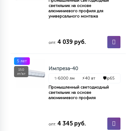
Промышленный светодиодный
светильник на основе
15
С УПРАВЛЕНИЕМ
алюминиевого профиля для
универсального монтажа
41
АКСЕССУАРЫ
4 039 руб.
опт.
5 лет
Импреза-40
150
лт/вт
✨
6000 лм
⚡
40 вт
🛡️
ip65
Промышленный светодиодный
светильник на основе
алюминиевого профиля
4 345 руб.
опт.