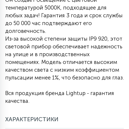
температурой 5000К, подходящее для
27
135
13
ДЕРЕВЯННЫЕ
ЦИЛИНДРИЧЕСКИЕ
3D МОТИВЫ
любых задач! Гарантия 3 года и срок службы
СЕГМЕНТ
до 50 000 час подтверждают его
долговечность.
117
568
10
144
ВОЛНИСТЫЕ
ТАБЛЕТКИ
ГИРЛЯНДЫ
Из-за высокой степени защиты IP9 920, этот
АКСЕССУАРЫ К LED ПАНЕЛЯМ
световой прибор обеспечивает надежность
на улице и в производственных
669
79
БРА И ЛЮСТРЫ
ШАРЫ
помещениях. Модель отличается высоким
качеством света с низким коэффициентом
пульсации менее 1%, что безопасно для глаз.
2
САЛЮТЫ
Вся продукция бренда Lightup - гарантия
17
качества.
ДЕРЕВЬЯ
ХАРАКТЕРИСТИКИ
60
3D ФИГУРЫ ИЗ АКРИЛА