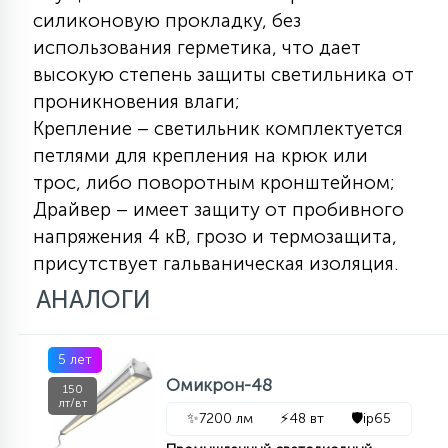
7
силиконовую прокладку, без
УПРАВЛЕНИЕ СВЕТОМ
использования герметика, что дает
высокую степень защиты светильника от
34
проникновения влаги;
КОМПЛЕКТУЮЩИЕ
Крепление – светильник комплектуется
петлями для крепления на крюк или
4
СТЕКЛЯННЫЕ
трос, либо поворотным кронштейном;
Драйвер – имеет защиту от пробивного
напряжения 4 кВ, грозо и термозащита,
37
ПОДВЕСНЫЕ
присутствует гальваническая изоляция.
АНАЛОГИ
12
НАПОЛЬНЫЕ
5 лет
Омикрон-48
150
36
лт/вт
НАСТЕННЫЕ
✨
7200 лм
⚡
48 вт
🛡️
ip65