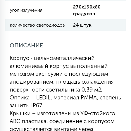
КРЕСЛА
270х190х80
угол излучения
градусов
6
количество светодиодов
24 штук
МЕДИЦИНСКИЕ АППАРАТЫ
3
ОПИСАНИЕ
ОПЕРАЦИОННЫЕ СТОЛЫ
Корпус - цельнометаллический
алюминиевый корпус выполненный
17
ДИНАМИЧЕСКИЙ СВЕТ
методом экструзии с последующим
анодированием, площадь охлаждения
98
поверхности светильника 0,39 м2;
СЦЕНИЧЕСКОЕ И СТУДИЙНОЕ
Оптика – LEDIL, материал PMMA, степень
защиты IP67;
6
Крышки – изготовлены из УФ-стойкого
ЛАЗЕРНЫЕ СИСТЕМЫ
АВС пластика, соединение с корпусом
осуществляется винтами через