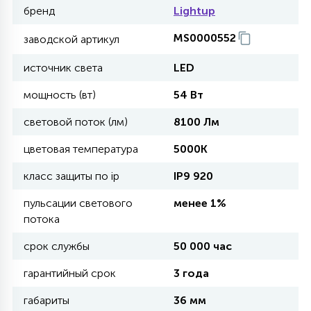
бренд
Lightup
11
MS0000552
заводской артикул
УЛИЧНЫЕ ЕЛИ
источник света
LED
4
мощность (вт)
54 Вт
ИНТЕРЬЕРНЫЕ ЕЛИ
световой поток (лм)
8100 Лм
12
цветовая температура
5000К
КОМПЛЕКТЫ ДЛЯ ЕЛЕЙ
класс защиты по ip
IP9 920
4
пульсации светового
менее 1%
ВИДЕО ЗАНАВЕСЫ
потока
срок службы
50 000 час
524
ПРАЗДНИЧНЫЕ ФИГУРЫ-
ФОНАРИКИ
гарантийный срок
3 года
габариты
36 мм
4
КОСМЕТОЛОГИЧЕСКИЕ