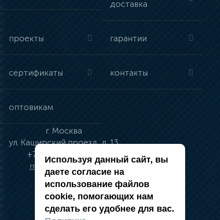
доставка
проекты
гарантии
сертификаты
контакты
оптовикам
г.
Москва
ул.
Каширский проезд, д. 13
+7 (495) 134-41-83
Используя данный сайт, вы
moskva@vincci.ru
даете согласие на
использование файлов
cookie, помогающих нам
сделать его удобнее для вас.
политика в отношении обработки