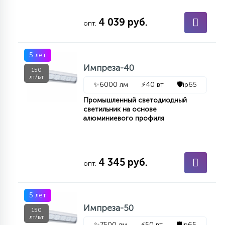
4 039 руб.
опт.
5 лет
Импреза-40
150
лт/вт
✨
6000 лм
⚡
40 вт
🛡️
ip65
Промышленный светодиодный
светильник на основе
алюминиевого профиля
4 345 руб.
опт.
5 лет
Импреза-50
150
лт/вт
✨
7500 лм
⚡
50 вт
🛡️
ip65