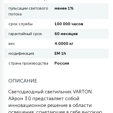
пульсации светового
менее 1%
11
потока
УЛИЧНЫЕ ЕЛИ
срок службы
100 000 часов
4
гарантийный срок
60 месяцев
ИНТЕРЬЕРНЫЕ ЕЛИ
вес
4.0000 кг
12
модификация
EM 1h
КОМПЛЕКТЫ ДЛЯ ЕЛЕЙ
страна производства
Россия
4
ВИДЕО ЗАНАВЕСЫ
ОПИСАНИЕ
524
ПРАЗДНИЧНЫЕ ФИГУРЫ-
Светодиодный светильник VARTON
ФОНАРИКИ
Айрон 3.0 представляет собой
инновационное решение в области
4
КОСМЕТОЛОГИЧЕСКИЕ
освещения, сочетающее в себе высокую