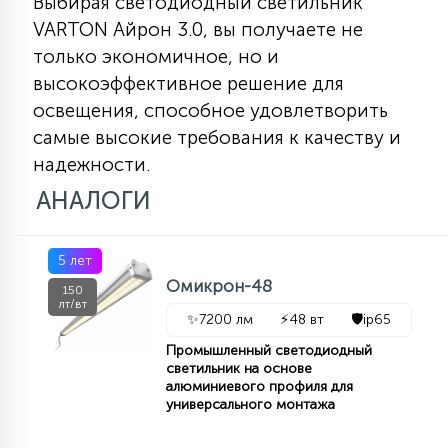
Выбирая светодиодный светильник
VARTON Айрон 3.0, вы получаете не
только экономичное, но и
высокоэффективное решение для
освещения, способное удовлетворить
самые высокие требования к качеству и
надежности.
АНАЛОГИ
5 лет
Омикрон-48
150
лт/вт
✨
7200 лм
⚡
48 вт
🛡️
ip65
Промышленный светодиодный
светильник на основе
алюминиевого профиля для
универсального монтажа