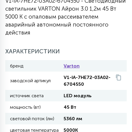
V1-IA-7HE72-03A02-6704550 - Светодиодный
светильник VARTON Айрон 3.0 1,2м 45 Вт
27
135
13
ДЕРЕВЯННЫЕ
ЦИЛИНДРИЧЕСКИЕ
3D МОТИВЫ
5000 K с опаловым рассеивателем
СЕГМЕНТ
аварийный автономный постоянного
действия
117
568
10
144
ВОЛНИСТЫЕ
ТАБЛЕТКИ
ГИРЛЯНДЫ
АКСЕССУАРЫ К LED ПАНЕЛЯМ
ХАРАКТЕРИСТИКИ
669
79
БРА И ЛЮСТРЫ
ШАРЫ
бренд
Varton
V1-IA-7HE72-03A02-
2
заводской артикул
САЛЮТЫ
6704550
источник света
LED модуль
17
ДЕРЕВЬЯ
мощность (вт)
45 Вт
световой поток (лм)
5360 лм
60
3D ФИГУРЫ ИЗ АКРИЛА
цветовая температура
5000K