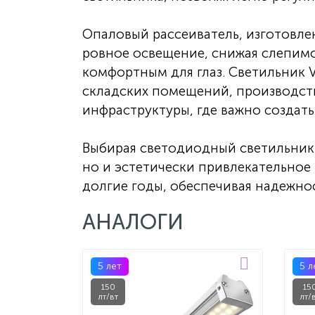
Опаловый рассеиватель, изготовле
ровное освещение, снижая слепимос
комфортным для глаз. Светильник 
складских помещений, производст
инфраструктуры, где важно создат
Выбирая светодиодный светильник 
но и эстетически привлекательное
долгие годы, обеспечивая надежно
АНАЛОГИ
5 лет
5 л
150
15
лт/вт
лт/