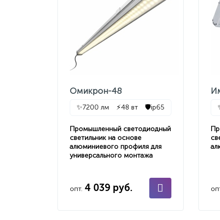
Омикрон-48
И
✨
7200 лм
⚡
48 вт
🛡️
ip65
Промышленный светодиодный
Пр
светильник на основе
св
алюминиевого профиля для
ал
универсального монтажа
4 039 руб.
опт.
оп