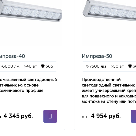
мпреза-40
Импреза-50
✨
6000 лм
⚡
40 вт
🛡️
ip65
✨
7500 лм
⚡
50 вт
🛡️
i
омышленный светодиодный
Производственный
етильник на основе
светодиодный светильник
юминиевого профиля
имеет универсальный кре
для подвесного и накладн
монтажа на стену или пот
4 345 руб.
4 954 руб.
т.
опт.