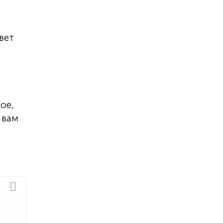
вет
ое,
 вам