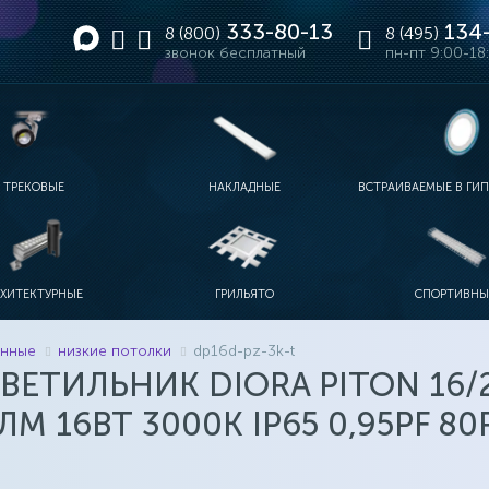
333-80-13
134-
8 (800)
8 (495)
звонок бесплатный
пн-пт 9:00-18
ТРЕКОВЫЕ
НАКЛАДНЫЕ
ВСТРАИВАЕМЫЕ В ГИ
ЫЕ
МЫШЛЕННЫЕ
РЕКИ
ИТНЫЕ ТРЕКИ
ОДНОФАЗНЫЕ ТРЕКИ
ЛИНЕЙНЫЕ IP20-IP40
ЛИНЕЙНЫЕ IP65
С УПРАВЛЕНИЕМ
ДИЗАЙНЕРСКИЕ НАКЛАДНЫЕ
ДЛЯ ДОСОК
ЛИНЕЙНЫЕ 2Х18
ФОКУСИРОВАННЫЕ НАКЛАДНЫЕ
РХИТЕКТУРНЫЕ
ГРИЛЬЯТО
СПОРТИВНЫ
АВАРИЙНЫЕ
ТОРА АРХИТЕКТУРНЫЕ
ПРОЖЕКТОРА RGB
АКЦЕНТНЫЕ АРХИТЕКТУРНЫЕ
СТАНДАРТНЫЕ 60Х60
ЛИНЕЙНЫЕ АРХИТЕКТУРНЫЕ
ДИЗАЙНЕРСКИЕ ГРИЛЬЯТО
ДЛЯ МОСТОВ
ГРИЛЬЯТО-МИНИ
АНАЛОГИ 4Х18
енные
низкие потолки
dp16d-pz-3k-t
ЕТИЛЬНИК DIORA PITON 16/2
М 16ВТ 3000K IP65 0,95PF 80