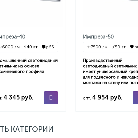
мпреза-40
Импреза-50
✨
6000 лм
⚡
40 вт
🛡️
ip65
✨
7500 лм
⚡
50 вт
🛡️
i
омышленный светодиодный
Производственный
етильник на основе
светодиодный светильник
юминиевого профиля
имеет универсальный кре
для подвесного и накладн
монтажа на стену или пот
4 345 руб.
4 954 руб.
т.
опт.
ТЬ КАТЕГОРИИ