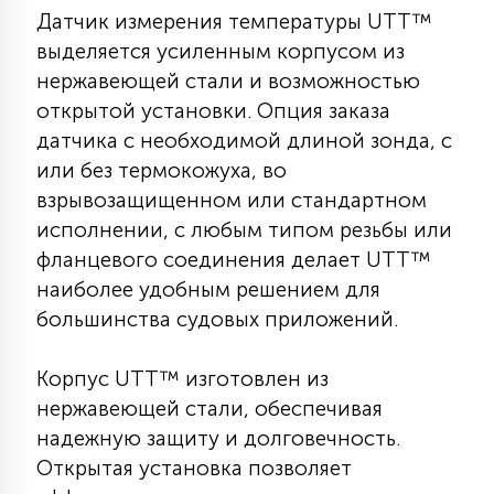
Датчик измерения температуры UTT™
КРЕСЛА
выделяется усиленным корпусом из
нержавеющей стали и возможностью
6
МЕДИЦИНСКИЕ АППАРАТЫ
открытой установки. Опция заказа
датчика с необходимой длиной зонда, с
3
или без термокожуха, во
ОПЕРАЦИОННЫЕ СТОЛЫ
взрывозащищенном или стандартном
исполнении, с любым типом резьбы или
17
фланцевого соединения делает UTT™
ДИНАМИЧЕСКИЙ СВЕТ
наиболее удобным решением для
большинства судовых приложений.
98
СЦЕНИЧЕСКОЕ И СТУДИЙНОЕ
Корпус UTT™ изготовлен из
нержавеющей стали, обеспечивая
6
ЛАЗЕРНЫЕ СИСТЕМЫ
надежную защиту и долговечность.
Открытая установка позволяет