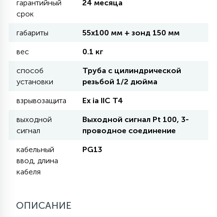
гарантийный
24 месяца
срок
11
УЛИЧНЫЕ ЕЛИ
габариты
55х100 мм + зонд 150 мм
вес
0.1 кг
4
ИНТЕРЬЕРНЫЕ ЕЛИ
способ
Труба с цилиндрической
установки
резьбой 1/2 дюйма
12
взрывозащита
Ex ia IIC T4
КОМПЛЕКТЫ ДЛЯ ЕЛЕЙ
выходной
Выходной сигнал Pt 100, 3-
сигнал
проводное соединение
4
ВИДЕО ЗАНАВЕСЫ
кабельный
PG13
ввод, длина
кабеля
524
ПРАЗДНИЧНЫЕ ФИГУРЫ-
ФОНАРИКИ
ОПИСАНИЕ
4
КОСМЕТОЛОГИЧЕСКИЕ