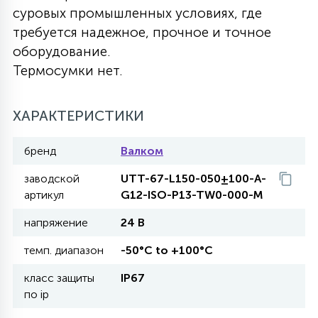
суровых промышленных условиях, где
27
135
требуется надежное, прочное и точное
13
ДЕРЕВЯННЫЕ
ЦИЛИНДРИЧЕСКИЕ
3D МОТИВЫ
СЕГМЕНТ
оборудование.
Термосумки нет.
117
568
10
144
ВОЛНИСТЫЕ
ТАБЛЕТКИ
ГИРЛЯНДЫ
АКСЕССУАРЫ К LED ПАНЕЛЯМ
ХАРАКТЕРИСТИКИ
669
79
БРА И ЛЮСТРЫ
ШАРЫ
бренд
Валком
заводской
UTT-67-L150-050±100-A-
2
артикул
G12-ISO-P13-TW0-000-M
САЛЮТЫ
напряжение
24 В
17
темп. диапазон
-50°C to +100°C
ДЕРЕВЬЯ
класс защиты
IP67
по ip
60
3D ФИГУРЫ ИЗ АКРИЛА