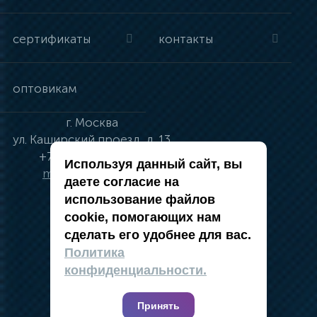
сертификаты
контакты
оптовикам
г.
Москва
ул.
Каширский проезд, д. 13
+7 (495) 134-41-83
Используя данный сайт, вы
moskva@vincci.ru
даете согласие на
использование файлов
cookie, помогающих нам
сделать его удобнее для вас.
политика в отношении обработки
Политика
персональных данных
конфиденциальности.
публичная оферта
карта сайта
Принять
2019 — 2026 @ Компания Vincci