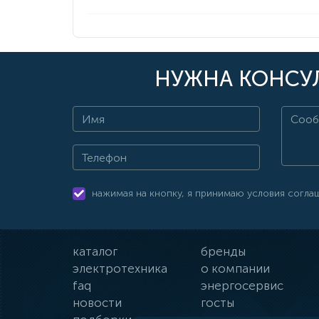
НУЖНА КОНСУЛ
нажимая на кнопку, я принимаю условия согла
каталог
бренды
электротехника
о компании
faq
энергосервис
новости
госты