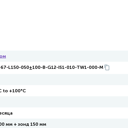
ком
67-L150-050±100-B-G12-IS1-010-TW1-000-M
C to +100°C
есяца
00 мм + зонд 150 мм