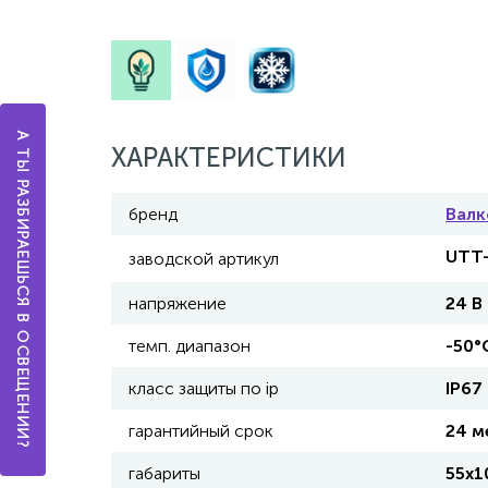
А ТЫ РАЗБИРАЕШЬСЯ В ОСВЕЩЕНИИ?
ХАРАКТЕРИСТИКИ
бренд
Вал
UTT-
заводской артикул
напряжение
24 В
темп. диапазон
-50°
класс защиты по ip
IP67
гарантийный срок
24 м
габариты
55х1