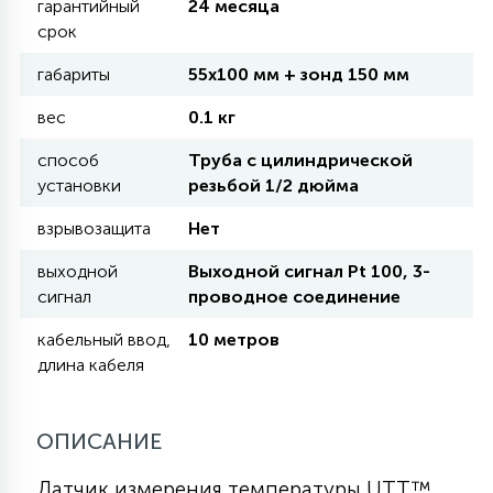
гарантийный
24 месяца
срок
11
УЛИЧНЫЕ ЕЛИ
габариты
55х100 мм + зонд 150 мм
вес
0.1 кг
4
ИНТЕРЬЕРНЫЕ ЕЛИ
способ
Труба с цилиндрической
установки
резьбой 1/2 дюйма
12
взрывозащита
Нет
КОМПЛЕКТЫ ДЛЯ ЕЛЕЙ
выходной
Выходной сигнал Pt 100, 3-
сигнал
проводное соединение
4
ВИДЕО ЗАНАВЕСЫ
кабельный ввод,
10 метров
длина кабеля
524
ПРАЗДНИЧНЫЕ ФИГУРЫ-
ФОНАРИКИ
ОПИСАНИЕ
4
КОСМЕТОЛОГИЧЕСКИЕ
Датчик измерения температуры UTT™