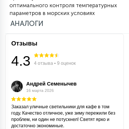
оптимального контроля температурных
15
С УПРАВЛЕНИЕМ
параметров в морских условиях
АНАЛОГИ
41
АКСЕССУАРЫ
Отзывы
4.3
4 отзыва • 9 оценок
Андрей Семенычев
16 марта 2026
Заказал уличные светильники для кафе в том
году. Качество отличное, уже зиму пережили без
проблем, ни один не потускнел! Светят ярко и
достаточно экономиные.