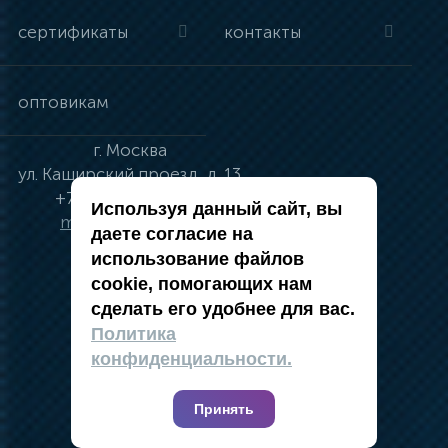
сертификаты
контакты
оптовикам
г.
Москва
ул.
Каширский проезд, д. 13
+7 (495) 134-41-83
Используя данный сайт, вы
moskva@vincci.ru
даете согласие на
использование файлов
cookie, помогающих нам
сделать его удобнее для вас.
политика в отношении обработки
Политика
персональных данных
конфиденциальности.
публичная оферта
карта сайта
Принять
2019 — 2026 @ Компания Vincci