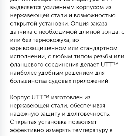
КРЕСЛА
выделяется усиленным корпусом из
нержавеющей стали и возможностью
6
открытой установки. Опция заказа
МЕДИЦИНСКИЕ АППАРАТЫ
датчика с необходимой длиной зонда, с
или без термокожуха, во
3
взрывозащищенном или стандартном
ОПЕРАЦИОННЫЕ СТОЛЫ
исполнении, с любым типом резьбы или
фланцевого соединения делает UTT™
17
наиболее удобным решением для
ДИНАМИЧЕСКИЙ СВЕТ
большинства судовых приложений.
98
СЦЕНИЧЕСКОЕ И СТУДИЙНОЕ
Корпус UTT™ изготовлен из
нержавеющей стали, обеспечивая
надежную защиту и долговечность.
6
ЛАЗЕРНЫЕ СИСТЕМЫ
Открытая установка позволяет
эффективно измерять температуру в