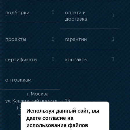
подборки
оплата и
доставка
проекты
гарантии
сертификаты
контакты
оптовикам
г.
Москва
ул.
Каширский проезд, д. 13
+7 (495) 134-41-83
Используя данный сайт, вы
moskva@vincci.ru
даете согласие на
использование файлов