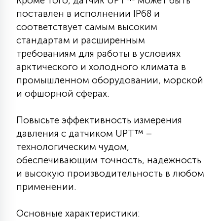
Кроме того, датчик UPT™ может быть
7
УПРАВЛЕНИЕ СВЕТОМ
поставлен в исполнении IP68 и
соответствует самым высоким
стандартам и расширенным
34
КОМПЛЕКТУЮЩИЕ
требованиям для работы в условиях
арктического и холодного климата в
промышленном оборудовании, морской
4
СТЕКЛЯННЫЕ
и офшорной сферах.
37
Повысьте эффективность измерения
ПОДВЕСНЫЕ
давления с датчиком UPT™ –
технологическим чудом,
12
обеспечивающим точность, надежность
НАПОЛЬНЫЕ
и высокую производительность в любом
применении.
36
НАСТЕННЫЕ
Основные характеристики: