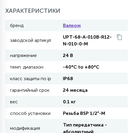
27
ХАРАКТЕРИСТИКИ
135
13
ДЕРЕВЯННЫЕ
ЦИЛИНДРИЧЕСКИЕ
3D МОТИВЫ
СЕГМЕНТ
бренд
Валком
117
568
10
144
ВОЛНИСТЫЕ
UPT-68-A-010B-R12-
ТАБЛЕТКИ
ГИРЛЯНДЫ
АКСЕССУАРЫ К LED ПАНЕЛЯМ
заводской артикул
N-010-0-M
напряжение
24 В
669
79
БРА И ЛЮСТРЫ
ШАРЫ
темп. диапазон
-40°C to +80°C
класс защиты по ip
IP68
2
САЛЮТЫ
гарантийный срок
24 месяца
вес
0.1 кг
17
ДЕРЕВЬЯ
способ установки
Резьба BSP 1/2"-М
Тип передатчика -
60
модификация
3D ФИГУРЫ ИЗ АКРИЛА
абсолютный