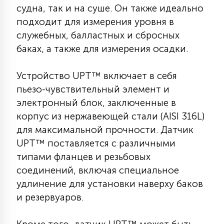
судна, так и на суше. Он также идеально
КРЕСЛА
подходит для измерения уровня в
служебных, балластных и сбросных
6
МЕДИЦИНСКИЕ АППАРАТЫ
баках, а также для измерения осадки.
Устройство UPT™ включает в себя
3
ОПЕРАЦИОННЫЕ СТОЛЫ
пьезо-чувствительный элемент и
электронный блок, заключенные в
17
корпус из нержавеющей стали (AISI 316L)
ДИНАМИЧЕСКИЙ СВЕТ
для максимальной прочности. Датчик
UPT™ поставляется с различными
98
типами фланцев и резьбовых
СЦЕНИЧЕСКОЕ И СТУДИЙНОЕ
соединений, включая специальное
удлинение для установки наверху баков
6
и резервуаров.
ЛАЗЕРНЫЕ СИСТЕМЫ