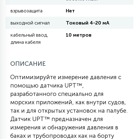
взрывозащита
Нет
11
УЛИЧНЫЕ ЕЛИ
выходной сигнал
Токовый 4-20 мА
кабельный ввод,
10 метров
4
длина кабеля
ИНТЕРЬЕРНЫЕ ЕЛИ
ОПИСАНИЕ
12
КОМПЛЕКТЫ ДЛЯ ЕЛЕЙ
Оптимизируйте измерение давления с
помощью датчика UPT™,
4
ВИДЕО ЗАНАВЕСЫ
разработанного специально для
морских приложений, как внутри судов,
так и для открытых установок на палубе.
524
ПРАЗДНИЧНЫЕ ФИГУРЫ-
Датчик UPT™ предназначен для
ФОНАРИКИ
измерения и обнаружения давления в
баках и трубопроводах как на борту
4
КОСМЕТОЛОГИЧЕСКИЕ