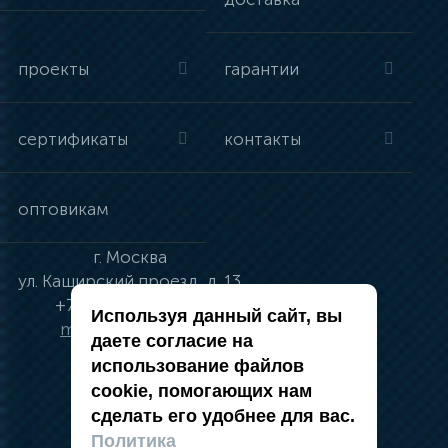
проекты
гарантии
сертификаты
контакты
оптовикам
г.
Москва
ул.
Каширский проезд, д. 13
+7 (495) 134-41-83
Используя данный сайт, вы
moskva@vincci.ru
даете согласие на
использование файлов
cookie, помогающих нам
сделать его удобнее для вас.
политика в отношении обработки
Политика
персональных данных