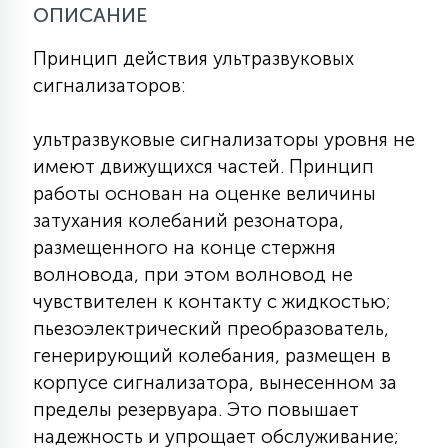
ОПИСАНИЕ
КРЕСЛА
Принцип действия ультразвуковых
6
сигнализаторов:
МЕДИЦИНСКИЕ АППАРАТЫ
ультразвуковые сигнализаторы уровня не
3
ОПЕРАЦИОННЫЕ СТОЛЫ
имеют движущихся частей. Принцип
работы основан на оценке величины
затухания колебаний резонатора,
17
ДИНАМИЧЕСКИЙ СВЕТ
размещенного на конце стержня
волновода, при этом волновод не
чувствителен к контакту с жидкостью;
98
СЦЕНИЧЕСКОЕ И СТУДИЙНОЕ
пьезоэлектрический преобразователь,
генерирующий колебания, размещен в
корпусе сигнализатора, вынесенном за
6
ЛАЗЕРНЫЕ СИСТЕМЫ
пределы резервуара. Это повышает
надежность и упрощает обслуживание;