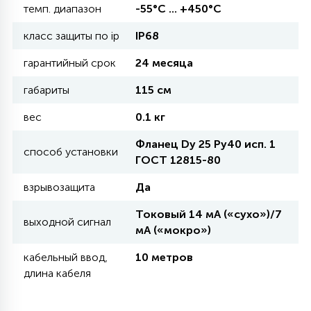
темп. диапазон
-55°С ... +450°С
11
класс защиты по ip
IP68
УЛИЧНЫЕ ЕЛИ
гарантийный срок
24 месяца
4
габариты
115 см
ИНТЕРЬЕРНЫЕ ЕЛИ
вес
0.1 кг
12
Фланец Dy 25 Ру40 исп. 1
КОМПЛЕКТЫ ДЛЯ ЕЛЕЙ
способ установки
ГОСТ 12815-80
взрывозащита
Да
4
ВИДЕО ЗАНАВЕСЫ
Токовый 14 мА («сухо»)/7
выходной сигнал
мА («мокро»)
524
ПРАЗДНИЧНЫЕ ФИГУРЫ-
кабельный ввод,
10 метров
ФОНАРИКИ
длина кабеля
4
КОСМЕТОЛОГИЧЕСКИЕ