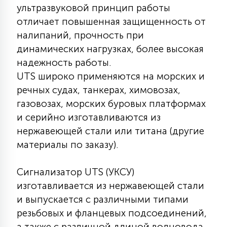
7
ультразвуковой принцип работы
УПРАВЛЕНИЕ СВЕТОМ
отличает повышенная защищенность от
налипаний, прочность при
34
динамических нагрузках, более высокая
КОМПЛЕКТУЮЩИЕ
надежность работы.
UTS широко применяются на морских и
4
речных судах, танкерах, химовозах,
СТЕКЛЯННЫЕ
газовозах, морских буровых платформах
и серийно изготавливаются из
37
ПОДВЕСНЫЕ
нержавеющей стали или титана (другие
материалы по заказу).
12
НАПОЛЬНЫЕ
Сигнализатор UTS (УКСУ)
изготавливается из нержавеющей стали
и выпускается с различными типами
36
НАСТЕННЫЕ
резьбовых и фланцевых подсоединений,
а также с различной длиной волновода,