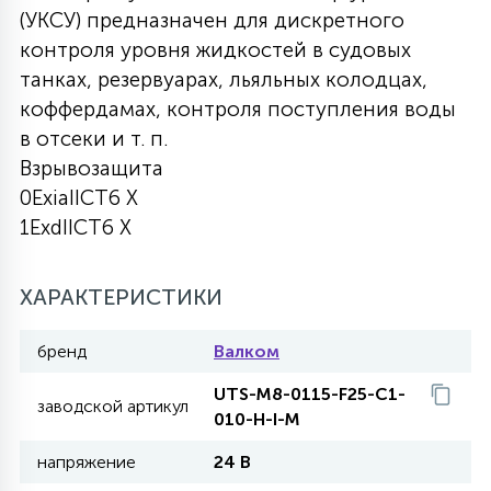
(УКСУ) предназначен для дискретного
27
135
контроля уровня жидкостей в судовых
13
ДЕРЕВЯННЫЕ
ЦИЛИНДРИЧЕСКИЕ
3D МОТИВЫ
СЕГМЕНТ
танках, резервуарах, льяльных колодцах,
коффердамах, контроля поступления воды
117
568
10
144
ВОЛНИСТЫЕ
в отсеки и т. п.
ТАБЛЕТКИ
ГИРЛЯНДЫ
АКСЕССУАРЫ К LED ПАНЕЛЯМ
Взрывозащита
0ExiaIICT6 X
669
79
БРА И ЛЮСТРЫ
ШАРЫ
1ExdIICT6 X
2
ХАРАКТЕРИСТИКИ
САЛЮТЫ
бренд
Валком
17
ДЕРЕВЬЯ
UTS-M8-0115-F25-C1-
заводской артикул
010-H-I-M
напряжение
24 В
60
3D ФИГУРЫ ИЗ АКРИЛА