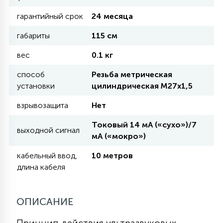
гарантийный срок
24 месяца
11
УЛИЧНЫЕ ЕЛИ
габариты
115 см
вес
0.1 кг
4
ИНТЕРЬЕРНЫЕ ЕЛИ
способ
Резьба метрическая
установки
цилиндрическая М27х1,5
12
взрывозащита
Нет
КОМПЛЕКТЫ ДЛЯ ЕЛЕЙ
Токовый 14 мА («сухо»)/7
выходной сигнал
мА («мокро»)
4
ВИДЕО ЗАНАВЕСЫ
кабельный ввод,
10 метров
длина кабеля
524
ПРАЗДНИЧНЫЕ ФИГУРЫ-
ФОНАРИКИ
ОПИСАНИЕ
4
КОСМЕТОЛОГИЧЕСКИЕ