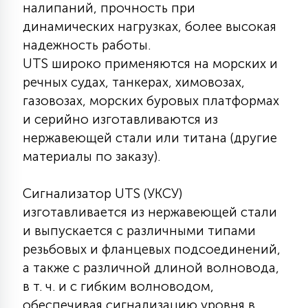
налипаний, прочность при
7
УПРАВЛЕНИЕ СВЕТОМ
динамических нагрузках, более высокая
надежность работы.
34
UTS широко применяются на морских и
КОМПЛЕКТУЮЩИЕ
речных судах, танкерах, химовозах,
газовозах, морских буровых платформах
4
и серийно изготавливаются из
СТЕКЛЯННЫЕ
нержавеющей стали или титана (другие
материалы по заказу).
37
ПОДВЕСНЫЕ
Сигнализатор UTS (УКСУ)
изготавливается из нержавеющей стали
12
НАПОЛЬНЫЕ
и выпускается с различными типами
резьбовых и фланцевых подсоединений,
а также с различной длиной волновода,
36
НАСТЕННЫЕ
в т. ч. и с гибким волноводом,
обеспечивая сигнализацию уровня в