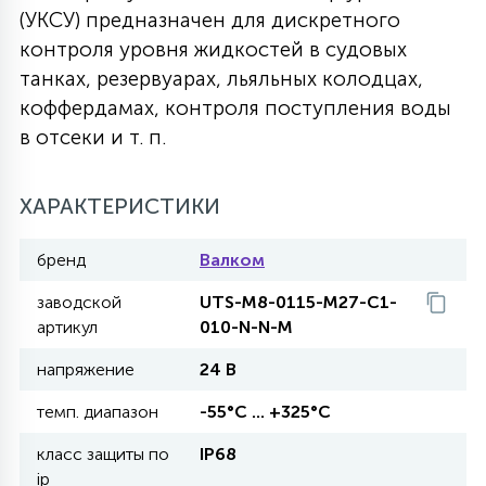
(УКСУ) предназначен для дискретного
27
135
контроля уровня жидкостей в судовых
13
ДЕРЕВЯННЫЕ
ЦИЛИНДРИЧЕСКИЕ
3D МОТИВЫ
СЕГМЕНТ
танках, резервуарах, льяльных колодцах,
коффердамах, контроля поступления воды
117
568
10
144
ВОЛНИСТЫЕ
в отсеки и т. п.
ТАБЛЕТКИ
ГИРЛЯНДЫ
АКСЕССУАРЫ К LED ПАНЕЛЯМ
669
ХАРАКТЕРИСТИКИ
79
БРА И ЛЮСТРЫ
ШАРЫ
бренд
Валком
2
заводской
UTS-M8-0115-M27-C1-
САЛЮТЫ
артикул
010-N-N-M
напряжение
24 В
17
ДЕРЕВЬЯ
темп. диапазон
-55°С ... +325°С
класс защиты по
IP68
60
3D ФИГУРЫ ИЗ АКРИЛА
ip