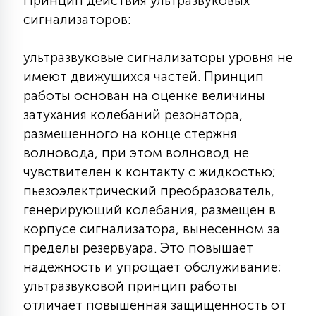
Принцип действия ультразвуковых
КРЕСЛА
сигнализаторов:
6
ультразвуковые сигнализаторы уровня не
МЕДИЦИНСКИЕ АППАРАТЫ
имеют движущихся частей. Принцип
работы основан на оценке величины
3
затухания колебаний резонатора,
ОПЕРАЦИОННЫЕ СТОЛЫ
размещенного на конце стержня
волновода, при этом волновод не
17
ДИНАМИЧЕСКИЙ СВЕТ
чувствителен к контакту с жидкостью;
пьезоэлектрический преобразователь,
генерирующий колебания, размещен в
98
СЦЕНИЧЕСКОЕ И СТУДИЙНОЕ
корпусе сигнализатора, вынесенном за
пределы резервуара. Это повышает
надежность и упрощает обслуживание;
6
ЛАЗЕРНЫЕ СИСТЕМЫ
ультразвуковой принцип работы
отличает повышенная защищенность от