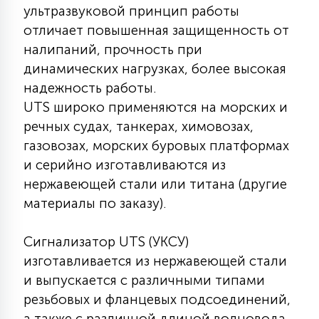
7
ультразвуковой принцип работы
УПРАВЛЕНИЕ СВЕТОМ
отличает повышенная защищенность от
налипаний, прочность при
34
динамических нагрузках, более высокая
КОМПЛЕКТУЮЩИЕ
надежность работы.
UTS широко применяются на морских и
4
речных судах, танкерах, химовозах,
СТЕКЛЯННЫЕ
газовозах, морских буровых платформах
и серийно изготавливаются из
37
ПОДВЕСНЫЕ
нержавеющей стали или титана (другие
материалы по заказу).
12
НАПОЛЬНЫЕ
Сигнализатор UTS (УКСУ)
изготавливается из нержавеющей стали
и выпускается с различными типами
36
НАСТЕННЫЕ
резьбовых и фланцевых подсоединений,
а также с различной длиной волновода,