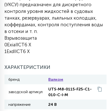
(УКСУ) предназначен для дискретного
27
135
контроля уровня жидкостей в судовых
13
ДЕРЕВЯННЫЕ
ЦИЛИНДРИЧЕСКИЕ
3D МОТИВЫ
СЕГМЕНТ
танках, резервуарах, льяльных колодцах,
коффердамах, контроля поступления воды
117
568
10
144
ВОЛНИСТЫЕ
в отсеки и т. п.
ТАБЛЕТКИ
ГИРЛЯНДЫ
АКСЕССУАРЫ К LED ПАНЕЛЯМ
Взрывозащита
0ExiaIICT6 X
669
79
БРА И ЛЮСТРЫ
ШАРЫ
1ExdIICT6 X
2
ХАРАКТЕРИСТИКИ
САЛЮТЫ
бренд
Валком
17
ДЕРЕВЬЯ
UTS-M8-0115-F25-C1-
заводской артикул
010-C-I-M
напряжение
24 В
60
3D ФИГУРЫ ИЗ АКРИЛА