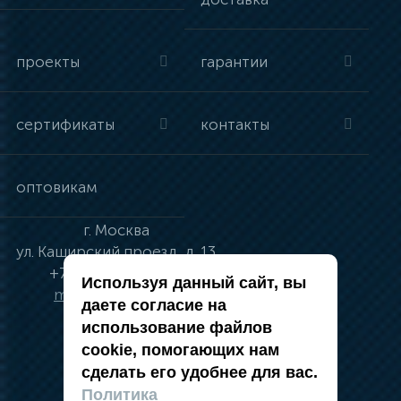
проекты
гарантии
сертификаты
контакты
оптовикам
г.
Москва
ул.
Каширский проезд, д. 13
+7 (495) 134-41-83
Используя данный сайт, вы
moskva@vincci.ru
даете согласие на
использование файлов
cookie, помогающих нам
сделать его удобнее для вас.
политика в отношении обработки
Политика
персональных данных