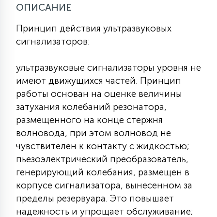
ОПИСАНИЕ
КРЕСЛА
Принцип действия ультразвуковых
6
сигнализаторов:
МЕДИЦИНСКИЕ АППАРАТЫ
ультразвуковые сигнализаторы уровня не
3
ОПЕРАЦИОННЫЕ СТОЛЫ
имеют движущихся частей. Принцип
работы основан на оценке величины
затухания колебаний резонатора,
17
ДИНАМИЧЕСКИЙ СВЕТ
размещенного на конце стержня
волновода, при этом волновод не
чувствителен к контакту с жидкостью;
98
СЦЕНИЧЕСКОЕ И СТУДИЙНОЕ
пьезоэлектрический преобразователь,
генерирующий колебания, размещен в
корпусе сигнализатора, вынесенном за
6
ЛАЗЕРНЫЕ СИСТЕМЫ
пределы резервуара. Это повышает
надежность и упрощает обслуживание;