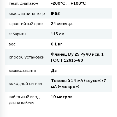
темп. диапазон
-200°С ... +100°С
11
класс защиты по ip
IP68
УЛИЧНЫЕ ЕЛИ
гарантийный срок
24 месяца
4
габариты
115 см
ИНТЕРЬЕРНЫЕ ЕЛИ
вес
0.1 кг
12
Фланец Dy 25 Ру40 исп. 1
КОМПЛЕКТЫ ДЛЯ ЕЛЕЙ
способ установки
ГОСТ 12815-80
взрывозащита
Да
4
ВИДЕО ЗАНАВЕСЫ
Токовый 14 мА («сухо»)/7
выходной сигнал
мА («мокро»)
524
ПРАЗДНИЧНЫЕ ФИГУРЫ-
кабельный ввод,
10 метров
ФОНАРИКИ
длина кабеля
4
КОСМЕТОЛОГИЧЕСКИЕ