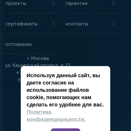
проекты
гарантии
сертификаты
контакты
оптовикам
г.
Москва
ул.
Каширский проезд, д. 13
+7 (495) 134-41-83
Используя данный сайт, вы
moskva@vincci.ru
даете согласие на
использование файлов
cookie, помогающих нам
сделать его удобнее для вас.
политика в отношении обработки
Политика
персональных данных
конфиденциальности.
публичная оферта
карта сайта