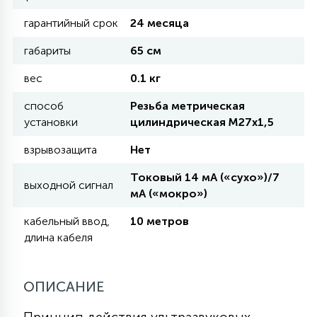
гарантийный срок
24 месяца
11
УЛИЧНЫЕ ЕЛИ
габариты
65 см
вес
0.1 кг
4
ИНТЕРЬЕРНЫЕ ЕЛИ
способ
Резьба метрическая
установки
цилиндрическая М27х1,5
12
взрывозащита
Нет
КОМПЛЕКТЫ ДЛЯ ЕЛЕЙ
Токовый 14 мА («сухо»)/7
выходной сигнал
мА («мокро»)
4
ВИДЕО ЗАНАВЕСЫ
кабельный ввод,
10 метров
длина кабеля
524
ПРАЗДНИЧНЫЕ ФИГУРЫ-
ФОНАРИКИ
ОПИСАНИЕ
4
КОСМЕТОЛОГИЧЕСКИЕ