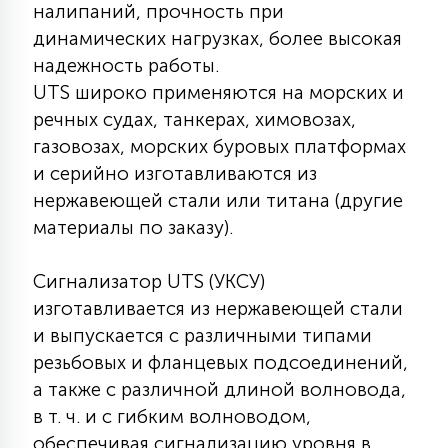
налипаний, прочность при
7
УПРАВЛЕНИЕ СВЕТОМ
динамических нагрузках, более высокая
надежность работы.
34
UTS широко применяются на морских и
КОМПЛЕКТУЮЩИЕ
речных судах, танкерах, химовозах,
газовозах, морских буровых платформах
4
и серийно изготавливаются из
СТЕКЛЯННЫЕ
нержавеющей стали или титана (другие
материалы по заказу).
37
ПОДВЕСНЫЕ
Сигнализатор UTS (УКСУ)
изготавливается из нержавеющей стали
12
НАПОЛЬНЫЕ
и выпускается с различными типами
резьбовых и фланцевых подсоединений,
а также с различной длиной волновода,
36
НАСТЕННЫЕ
в т. ч. и с гибким волноводом,
обеспечивая сигнализацию уровня в