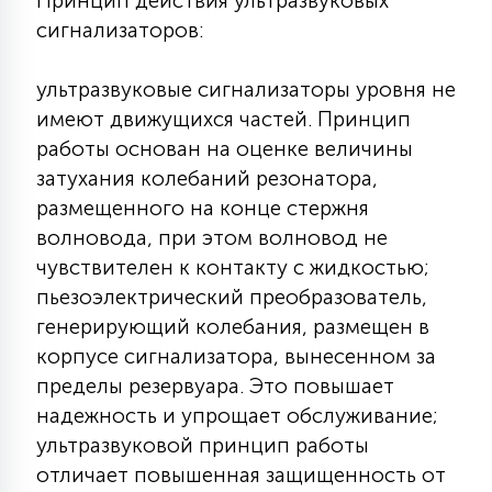
Принцип действия ультразвуковых
КРЕСЛА
сигнализаторов:
6
ультразвуковые сигнализаторы уровня не
МЕДИЦИНСКИЕ АППАРАТЫ
имеют движущихся частей. Принцип
работы основан на оценке величины
3
затухания колебаний резонатора,
ОПЕРАЦИОННЫЕ СТОЛЫ
размещенного на конце стержня
волновода, при этом волновод не
17
ДИНАМИЧЕСКИЙ СВЕТ
чувствителен к контакту с жидкостью;
пьезоэлектрический преобразователь,
генерирующий колебания, размещен в
98
СЦЕНИЧЕСКОЕ И СТУДИЙНОЕ
корпусе сигнализатора, вынесенном за
пределы резервуара. Это повышает
надежность и упрощает обслуживание;
6
ЛАЗЕРНЫЕ СИСТЕМЫ
ультразвуковой принцип работы
отличает повышенная защищенность от