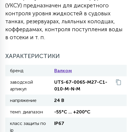
(УКСУ) предназначен для дискретного
27
135
контроля уровня жидкостей в судовых
13
ДЕРЕВЯННЫЕ
ЦИЛИНДРИЧЕСКИЕ
3D МОТИВЫ
СЕГМЕНТ
танках, резервуарах, льяльных колодцах,
коффердамах, контроля поступления воды
117
568
10
144
ВОЛНИСТЫЕ
в отсеки и т. п.
ТАБЛЕТКИ
ГИРЛЯНДЫ
АКСЕССУАРЫ К LED ПАНЕЛЯМ
669
ХАРАКТЕРИСТИКИ
79
БРА И ЛЮСТРЫ
ШАРЫ
бренд
Валком
2
заводской
UTS-67-0065-M27-C1-
САЛЮТЫ
артикул
010-M-N-M
напряжение
24 В
17
ДЕРЕВЬЯ
темп. диапазон
-55°С ... +200°С
класс защиты по
IP67
60
3D ФИГУРЫ ИЗ АКРИЛА
ip