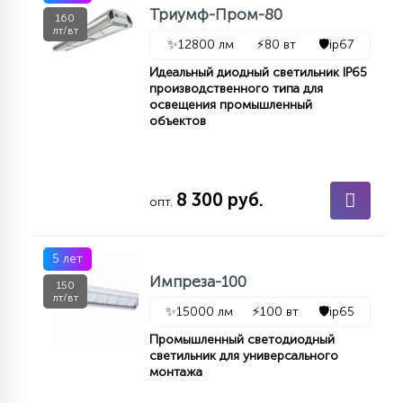
7
Триумф-Пром-80
160
УПРАВЛЕНИЕ СВЕТОМ
лт/вт
✨
12800 лм
⚡
80 вт
🛡️
ip67
Идеальный диодный светильник IP65
34
производственного типа для
КОМПЛЕКТУЮЩИЕ
освещения промышленный
объектов
4
СТЕКЛЯННЫЕ
8 300 руб.
опт.
37
ПОДВЕСНЫЕ
5 лет
Импреза-100
12
150
НАПОЛЬНЫЕ
лт/вт
✨
15000 лм
⚡
100 вт
🛡️
ip65
Промышленный светодиодный
36
светильник для универсального
НАСТЕННЫЕ
монтажа