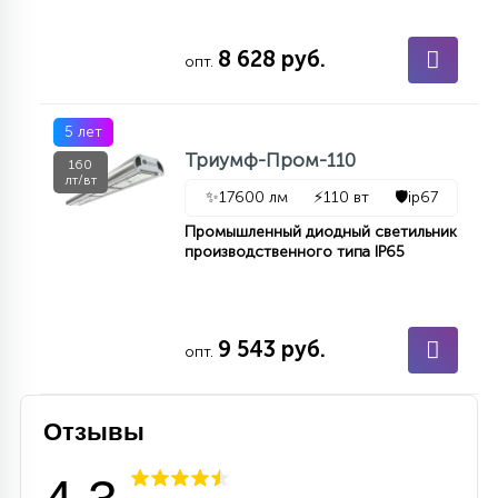
15
С УПРАВЛЕНИЕМ
8 628 руб.
опт.
41
АКСЕССУАРЫ
5 лет
Триумф-Пром-110
160
лт/вт
✨
17600 лм
⚡
110 вт
🛡️
ip67
Промышленный диодный светильник
производственного типа IP65
9 543 руб.
опт.
Отзывы