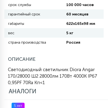
срок службы
100 000 часов
КРЕСЛА
гарантийный срок
60 месяцев
6
МЕДИЦИНСКИЕ АППАРАТЫ
габариты
622х165х98 мм
вес
5 кг
3
ОПЕРАЦИОННЫЕ СТОЛЫ
страна производства
Россия
17
ДИНАМИЧЕСКИЙ СВЕТ
ОПИСАНИЕ
Светодиодный светильник Diora Angar
98
170/28000 Ш2 28000лм 170Вт 4000K IP67
СЦЕНИЧЕСКОЕ И СТУДИЙНОЕ
0,95PF 70Ra Кп<1
АНАЛОГИ
6
ЛАЗЕРНЫЕ СИСТЕМЫ
5 лет