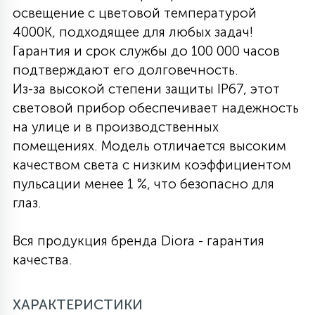
освещение с цветовой температурой
27
135
4000K, подходящее для любых задач!
13
ДЕРЕВЯННЫЕ
ЦИЛИНДРИЧЕСКИЕ
3D МОТИВЫ
СЕГМЕНТ
Гарантия и срок службы до 100 000 часов
подтверждают его долговечность.
117
568
10
144
ВОЛНИСТЫЕ
Из-за высокой степени защиты IP67, этот
ТАБЛЕТКИ
ГИРЛЯНДЫ
АКСЕССУАРЫ К LED ПАНЕЛЯМ
световой прибор обеспечивает надежность
на улице и в производственных
669
79
БРА И ЛЮСТРЫ
ШАРЫ
помещениях. Модель отличается высоким
качеством света с низким коэффициентом
пульсации менее 1 %, что безопасно для
2
САЛЮТЫ
глаз.
Вся продукция бренда Diora - гарантия
17
ДЕРЕВЬЯ
качества.
60
ХАРАКТЕРИСТИКИ
3D ФИГУРЫ ИЗ АКРИЛА