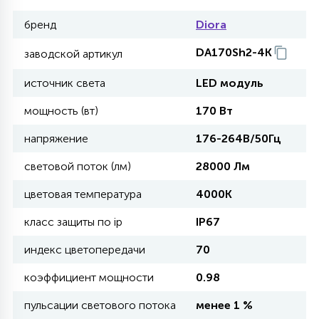
бренд
Diora
11
УЛИЧНЫЕ ЕЛИ
DA170Sh2-4K
заводской артикул
источник света
LED модуль
4
ИНТЕРЬЕРНЫЕ ЕЛИ
мощность (вт)
170 Вт
напряжение
176-264В/50Гц
12
КОМПЛЕКТЫ ДЛЯ ЕЛЕЙ
световой поток (лм)
28000 Лм
цветовая температура
4000K
4
ВИДЕО ЗАНАВЕСЫ
класс защиты по ip
IP67
индекс цветопередачи
70
524
ПРАЗДНИЧНЫЕ ФИГУРЫ-
ФОНАРИКИ
коэффициент мощности
0.98
пульсации светового потока
менее 1 %
4
КОСМЕТОЛОГИЧЕСКИЕ