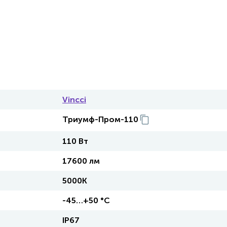
Vincci
Триумф-Пром-110
110 Вт
17600 лм
5000К
-45…+50 °С
IP67