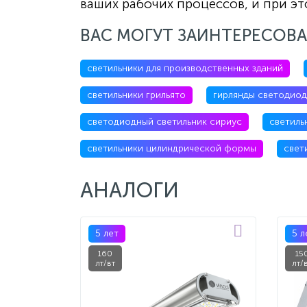
ваших рабочих процессов, и при эт
ВАС МОГУТ ЗАИНТЕРЕСОВА
светильники для производственных зданий
светильники грильято
гирлянды светодиод
светодиодный светильник сириус
светиль
светильники цилиндрической формы
свет
АНАЛОГИ
5 лет
5 л
160
15
лт/вт
лт/