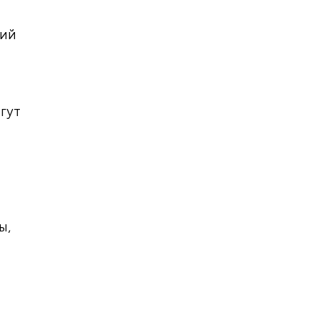
ший
гут
ы,