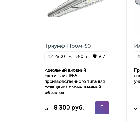
Триумф-Пром-80
И
✨
12800 лм
⚡
80 вт
🛡️
ip67
Идеальный диодный
Пр
светильник IP65
св
производственного типа для
ун
освещения промышленный
объектов
8 300 руб.
опт.
оп