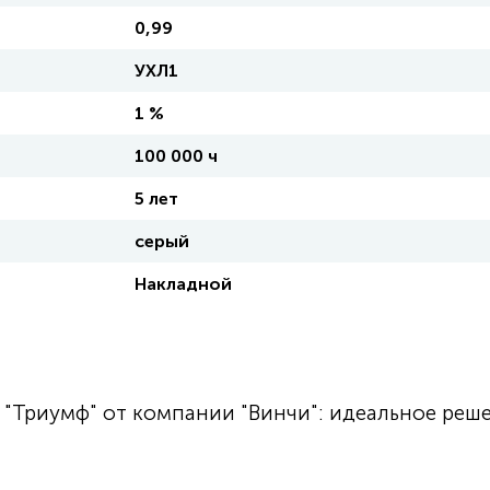
0,99
УХЛ1
1 %
100 000 ч
5 лет
серый
Накладной
"Триумф" от компании "Винчи": идеальное реш