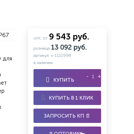
IP67
9 543 руб.
опт, от
13 092 руб.
розница
артикул: v-1111998
у для
в наличии
з
-
+
КУПИТЬ
ает
ер
КУПИТЬ В 1 КЛИК
к
ЗАПРОСИТЬ КП 📄
Я ОПТОВИК🔑