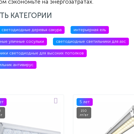
ом сэкономьте на энергозатратах.
ТЬ КАТЕГОРИИ
светодиодные деревья сакура
интерьерная ель
ные уличные сосульки
светодиодные светильники для азс
ники светодиодные для высоких потолков
ильник антивирус
ет
5 лет
0
150
вт
лт/вт