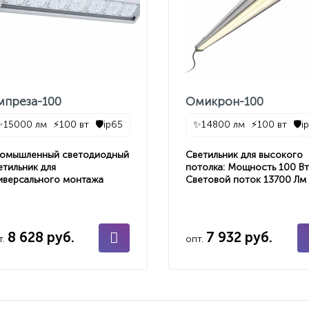
мпреза-100
Омикрон-100
✨
15000 лм
⚡
100 вт
🛡️
ip65
✨
14800 лм
⚡
100 вт
🛡️
i
омышленный светодиодный
Светильник для высокого
етильник для
потолка: Мощность 100 Вт
иверсального монтажа
Световой поток 13700 Лм
8 628 руб.
7 932 руб.
т.
опт.