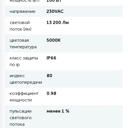
мощность (вт)
100 Вт
напряжение
230VAC
11
УЛИЧНЫЕ ЕЛИ
световой
13 200 Лм
поток (лм)
4
цветовая
5000К
ИНТЕРЬЕРНЫЕ ЕЛИ
температура
класс защиты
IP66
12
КОМПЛЕКТЫ ДЛЯ ЕЛЕЙ
по ip
индекс
80
4
цветопередачи
ВИДЕО ЗАНАВЕСЫ
коэффициент
0.98
мощности
524
ПРАЗДНИЧНЫЕ ФИГУРЫ-
ФОНАРИКИ
пульсации
менее 1 %
светового
потока
4
КОСМЕТОЛОГИЧЕСКИЕ