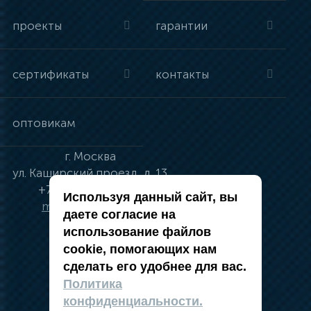
проекты
гарантии
сертификаты
контакты
оптовикам
г.
Москва
ул.
Каширский проезд, д. 13
+7 (495) 134-41-83
Используя данный сайт, вы
moskva@vincci.ru
даете согласие на
использование файлов
cookie, помогающих нам
сделать его удобнее для вас.
политика в отношении обработки
Политика
персональных данных
конфиденциальности.
публичная оферта