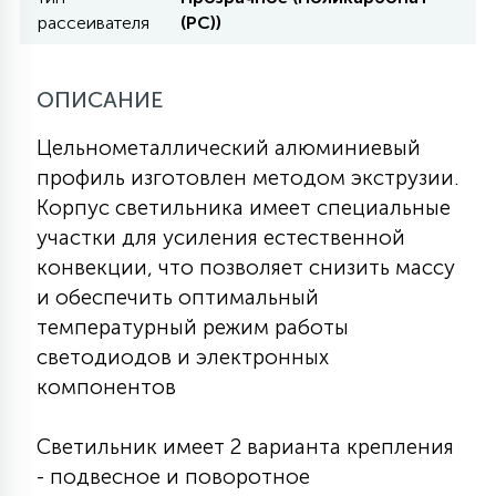
7
рассеивателя
(PC))
УПРАВЛЕНИЕ СВЕТОМ
34
ОПИСАНИЕ
КОМПЛЕКТУЮЩИЕ
Цельнометаллический алюминиевый
профиль изготовлен методом экструзии.
4
СТЕКЛЯННЫЕ
Корпус светильника имеет специальные
участки для усиления естественной
конвекции, что позволяет снизить массу
37
ПОДВЕСНЫЕ
и обеспечить оптимальный
температурный режим работы
12
светодиодов и электронных
НАПОЛЬНЫЕ
компонентов
36
Светильник имеет 2 варианта крепления
НАСТЕННЫЕ
- подвесное и поворотное