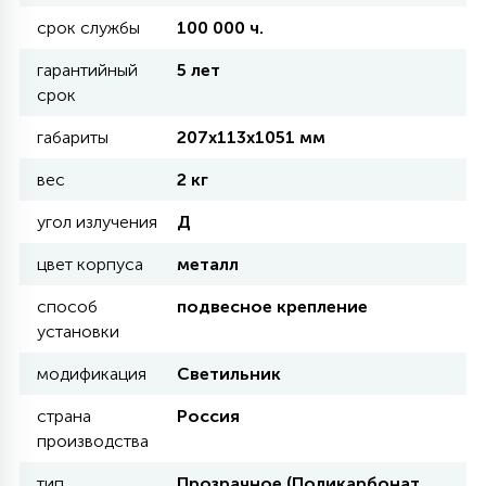
КРЕСЛА
срок службы
100 000 ч.
гарантийный
5 лет
6
МЕДИЦИНСКИЕ АППАРАТЫ
срок
габариты
207х113х1051 мм
3
ОПЕРАЦИОННЫЕ СТОЛЫ
вес
2 кг
угол излучения
Д
17
ДИНАМИЧЕСКИЙ СВЕТ
цвет корпуса
металл
способ
подвесное крепление
98
установки
СЦЕНИЧЕСКОЕ И СТУДИЙНОЕ
модификация
Светильник
6
страна
Россия
ЛАЗЕРНЫЕ СИСТЕМЫ
производства
тип
Прозрачное (Поликарбонат