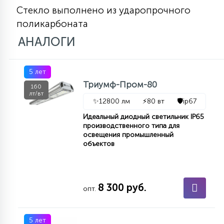
Стекло выполнено из ударопрочного
поликарбоната
АНАЛОГИ
5 лет
Триумф-Пром-80
160
лт/вт
✨
12800 лм
⚡
80 вт
🛡️
ip67
Идеальный диодный светильник IP65
производственного типа для
освещения промышленный
объектов
8 300 руб.
опт.
5 лет