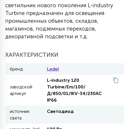
светильник нового поколения L-industry
27
135
Turbine предназначен для освещения
13
ДЕРЕВЯННЫЕ
ЦИЛИНДРИЧЕСКИЕ
3D МОТИВЫ
СЕГМЕНТ
промышленных объектов, складов,
магазинов, подземных переходов,
117
568
10
144
ВОЛНИСТЫЕ
декоративной подсветки и т.д.
ТАБЛЕТКИ
ГИРЛЯНДЫ
АКСЕССУАРЫ К LED ПАНЕЛЯМ
669
ХАРАКТЕРИСТИКИ
79
БРА И ЛЮСТРЫ
ШАРЫ
бренд
Ledel
2
L-industry 120
САЛЮТЫ
заводской
Turbine/Em/100/
артикул
Д/850/01/IKV-34/230AC
17
IP66
ДЕРЕВЬЯ
источник
Светодиод
света
60
3D ФИГУРЫ ИЗ АКРИЛА