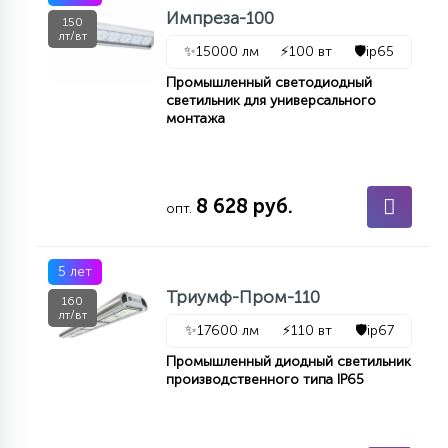
Импреза-100
150
лт/вт
✨
15000 лм
⚡
100 вт
🛡️
ip65
Промышленный светодиодный
светильник для универсального
монтажа
8 628 руб.
опт.
5 лет
Триумф-Пром-110
160
лт/вт
✨
17600 лм
⚡
110 вт
🛡️
ip67
Промышленный диодный светильник
производственного типа IP65