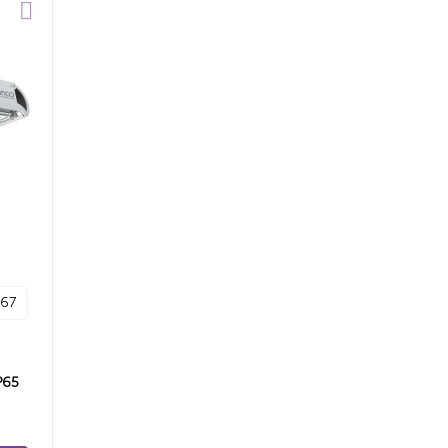
p67
P65