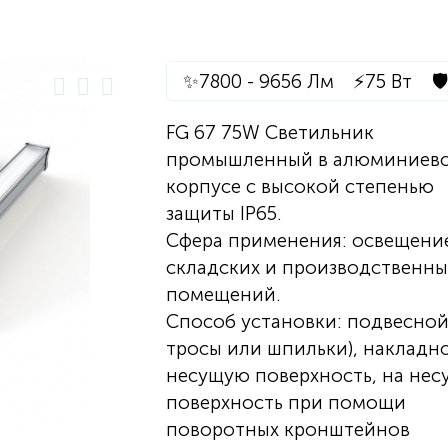
✨
7800 - 9656 Лм
⚡
75 Вт
🛡️
FG 67 75W Светильник
промышленный в алюминиев
корпусе с высокой степенью
защиты IP65.
Сфера применения: освещени
складских и производственны
помещений.
Способ установки: подвесной
тросы или шпильки), накладн
несущую поверхность, на не
поверхность при помощи
поворотных кронштейнов