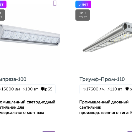
ет
5 лет
0
160
вт
лт/вт
мпреза-100
Триумф-Пром-110
✨
15000 лм
⚡
100 вт
🛡️
ip65
✨
17600 лм
⚡
110 вт
🛡️
i
омышленный светодиодный
Промышленный диодный
етильник для
светильник
иверсального монтажа
производственного типа I