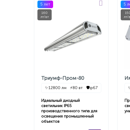
5 лет
5 л
160
15
лт/вт
лт/
Триумф-Пром-80
И
✨
12800 лм
⚡
80 вт
🛡️
ip67
Идеальный диодный
Пр
светильник IP65
св
производственного типа для
ун
освещения промышленный
объектов