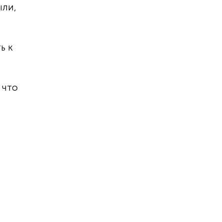
ыли,
ь к
 что