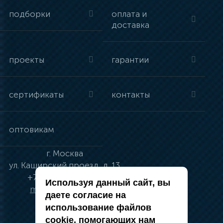
подборки
оплата и
доставка
проекты
гарантии
сертификаты
контакты
оптовикам
г.
Москва
ул.
Каширский проезд, д. 13
+7 (495) 134-41-83
Используя данный сайт, вы
moskva@vincci.ru
даете согласие на
использование файлов
cookie, помогающих нам