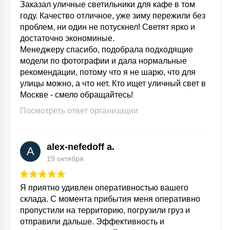
Заказал уличные светильники для кафе в том
15
году. Качество отличное, уже зиму пережили без
С УПРАВЛЕНИЕМ
проблем, ни один не потускнел! Светят ярко и
достаточно экономиные.
Менеджеру спасибо, подобрала подходящие
41
АКСЕССУАРЫ
модели по фотографии и дала нормальные
рекомендации, потому что я не шарю, что для
улицы можно, а что нет. Кто ищет уличный свет в
Москве - смело обращайтесь!
Посмотреть ответ организации
alex-nefedoff a.
A
19 октября
Я приятно удивлен оперативностью вашего
склада. С момента прибытия меня оперативно
пропустили на территорию, погрузили груз и
отправили дальше. Эффективность и