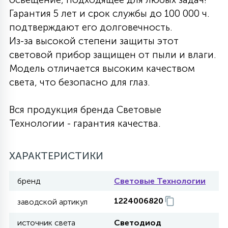
Гарантия 5 лет и срок службы до 100 000 ч.
27
135
13
ДЕРЕВЯННЫЕ
ЦИЛИНДРИЧЕСКИЕ
3D МОТИВЫ
подтверждают его долговечность.
СЕГМЕНТ
Из-за высокой степени защиты этот
световой прибор защищен от пыли и влаги.
117
568
10
144
ВОЛНИСТЫЕ
ТАБЛЕТКИ
ГИРЛЯНДЫ
Модель отличается высоким качеством
АКСЕССУАРЫ К LED ПАНЕЛЯМ
света, что безопасно для глаз.
669
79
БРА И ЛЮСТРЫ
ШАРЫ
Вся продукция бренда Световые
Технологии - гарантия качества.
2
САЛЮТЫ
ХАРАКТЕРИСТИКИ
17
бренд
Световые Технологии
ДЕРЕВЬЯ
1224006820
заводской артикул
60
3D ФИГУРЫ ИЗ АКРИЛА
источник света
Светодиод