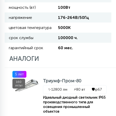
мощность (вт)
100Вт
11
УЛИЧНЫЕ ЕЛИ
напряжение
176-264В/50Гц
цветовая температура
5000К
4
ИНТЕРЬЕРНЫЕ ЕЛИ
срок службы
100000 ч.
гарантийный срок
60 мес.
12
КОМПЛЕКТЫ ДЛЯ ЕЛЕЙ
АНАЛОГИ
4
5 лет
ВИДЕО ЗАНАВЕСЫ
Триумф-Пром-80
160
лт/вт
✨
12800 лм
⚡
80 вт
🛡️
ip67
524
ПРАЗДНИЧНЫЕ ФИГУРЫ-
Идеальный диодный светильник IP65
ФОНАРИКИ
производственного типа для
освещения промышленный
объектов
4
КОСМЕТОЛОГИЧЕСКИЕ