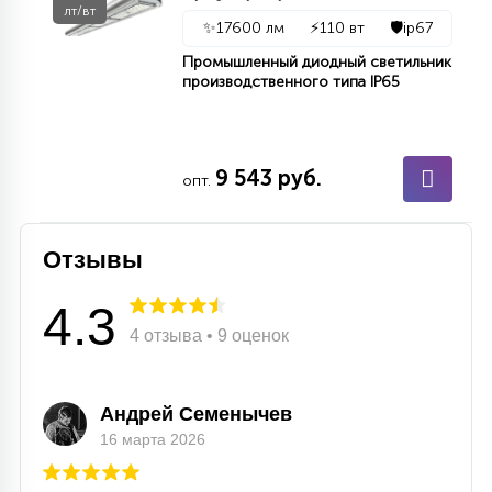
7
лт/вт
УПРАВЛЕНИЕ СВЕТОМ
✨
17600 лм
⚡
110 вт
🛡️
ip67
Промышленный диодный светильник
производственного типа IP65
34
КОМПЛЕКТУЮЩИЕ
9 543 руб.
4
опт.
СТЕКЛЯННЫЕ
Отзывы
37
ПОДВЕСНЫЕ
4.3
4 отзыва • 9 оценок
12
НАПОЛЬНЫЕ
Андрей Семенычев
36
16 марта 2026
НАСТЕННЫЕ