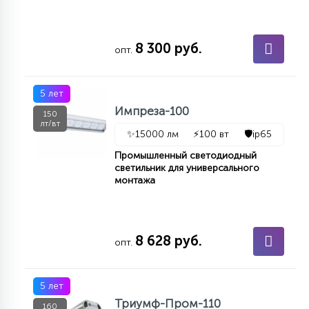
КРЕСЛА
8 300 руб.
6
опт.
МЕДИЦИНСКИЕ АППАРАТЫ
5 лет
3
Импреза-100
ОПЕРАЦИОННЫЕ СТОЛЫ
150
лт/вт
✨
15000 лм
⚡
100 вт
🛡️
ip65
Промышленный светодиодный
17
ДИНАМИЧЕСКИЙ СВЕТ
светильник для универсального
монтажа
98
СЦЕНИЧЕСКОЕ И СТУДИЙНОЕ
8 628 руб.
опт.
6
ЛАЗЕРНЫЕ СИСТЕМЫ
5 лет
Триумф-Пром-110
160