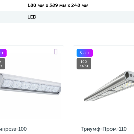
180 мм x 389 мм x 248 мм
LED
ет
5 лет
0
160
вт
лт/вт
мпреза-100
Триумф-Пром-110