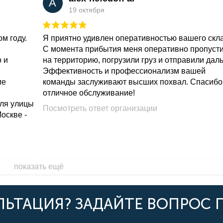
A
19 октября
м году.
Я приятно удивлен оперативностью вашего скл
С момента прибытия меня оперативно пропуст
о и
на территорию, погрузили груз и отправили дал
Эффективность и профессионализм вашей
ие
команды заслуживают высших похвал. Спасибо
отличное обслуживание!
для улицы
Посмотреть ответ организации
Москве -
показать ещё
ЬТАЦИЯ? ЗАДАЙТЕ ВОПРОС 