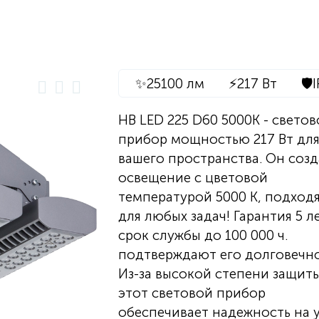
✨
25100 лм
⚡
217 Вт
🛡️
HB LED 225 D60 5000K - свето
прибор мощностью 217 Вт дл
вашего пространства. Он созд
освещение с цветовой
температурой 5000 K, подход
для любых задач! Гарантия 5 л
срок службы до 100 000 ч.
подтверждают его долговечно
Из-за высокой степени защиты
этот световой прибор
обеспечивает надежность на 