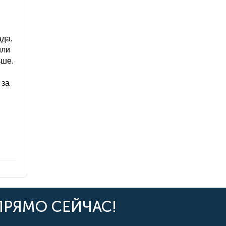
ада.
или
ьше.
 за
ПРЯМО СЕЙЧАС!