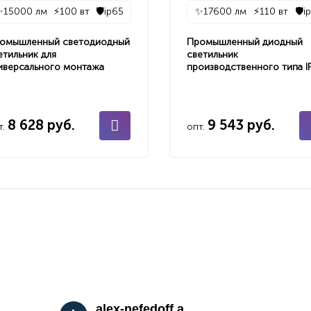
✨
15000 лм
⚡
100 вт
🛡️
ip65
✨
17600 лм
⚡
110 вт
🛡️
i
омышленный светодиодный
Промышленный диодный
етильник для
светильник
иверсального монтажа
производственного типа I
8 628 руб.
9 543 руб.
т.
опт.
alex-nefedoff a.