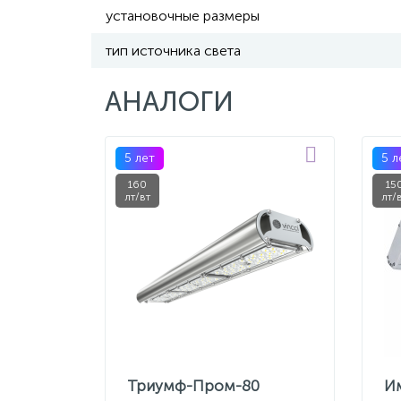
установочные размеры
тип источника света
АНАЛОГИ
5 лет
5 л
160
15
лт/вт
лт/
Триумф-Пром-80
И