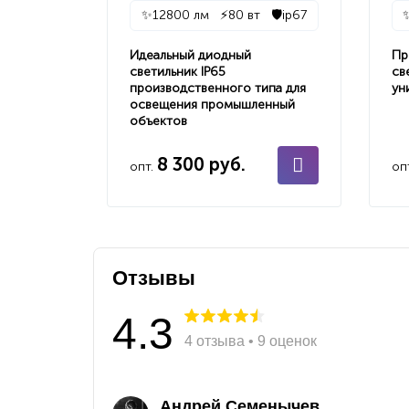
✨
12800 лм
⚡
80 вт
🛡️
ip67
Идеальный диодный
Пр
светильник IP65
св
производственного типа для
ун
освещения промышленный
объектов
8 300 руб.
опт.
оп
Отзывы
4.3
4 отзыва • 9 оценок
Андрей Семенычев