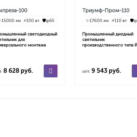
мпреза-100
Триумф-Пром-110
✨
15000 лм
⚡
100 вт
🛡️
ip65
✨
17600 лм
⚡
110 вт
🛡️
i
омышленный светодиодный
Промышленный диодный
етильник для
светильник
иверсального монтажа
производственного типа I
8 628 руб.
9 543 руб.
т.
опт.