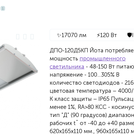
1
✨
17070 лм
⚡
120 Вт
🛡️
ДПО-120Д5КП Йота потребляе
мощность
промышленного
светильника
- 48-150 Вт пита
напряжение - 100...305% В
количество светодиодов - 216
цветовая температура – 4000
К класс защиты – IP65 Пульсац
менее 1%, RA>80 КСС - косину
тип "Д" (90 градусов) диапазо
рабочих t˚ от -40 до +40 разм
620х165х110 мм., 960х165х110 