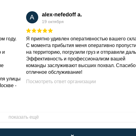
alex-nefedoff a.
A
19 октября
м году.
Я приятно удивлен оперативностью вашего скл
С момента прибытия меня оперативно пропуст
о и
на территорию, погрузили груз и отправили дал
Эффективность и профессионализм вашей
ие
команды заслуживают высших похвал. Спасибо
отличное обслуживание!
для улицы
Посмотреть ответ организации
Москве -
показать ещё