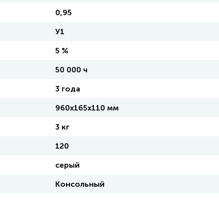
0,95
У1
5 %
50 000 ч
3 года
960х165х110 мм
3 кг
120
серый
Консольный