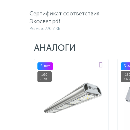
Сертификат соответствия
Экосвет.pdf
Размер: 770.7 КБ
АНАЛОГИ
5 лет
5 л
160
15
лт/вт
лт/