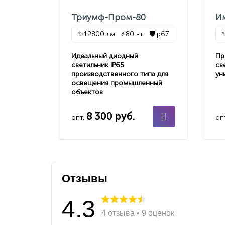
Триумф-Пром-80
И
✨
12800 лм
⚡
80 вт
🛡️
ip67
Идеальный диодный
Пр
светильник IP65
св
производственного типа для
ун
освещения промышленный
объектов
8 300 руб.
опт.
оп
Отзывы
4.3
4 отзыва • 9 оценок