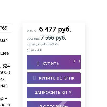
IP65
6 477 руб.
опт, от
7 556 руб.
розница
мая
артикул: v-1094036
в наличии
ющее
-
+
КУПИТЬ
, 324
/5000
КУПИТЬ В 1 КЛИК
ия
сная
н
ЗАПРОСИТЬ КП 📄
ер –
масса
Я ОПТОВИК🔑