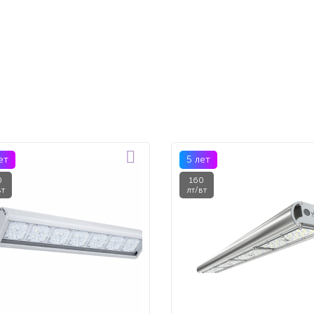
ет
5 лет
0
160
вт
лт/вт