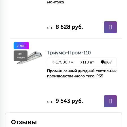
монтажа
8 628 руб.
опт.
5 лет
Триумф-Пром-110
160
лт/вт
✨
17600 лм
⚡
110 вт
🛡️
ip67
Промышленный диодный светильник
производственного типа IP65
9 543 руб.
опт.
Отзывы