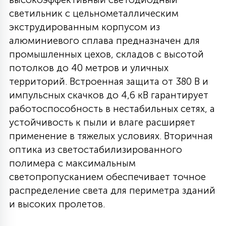
светильник с цельнометаллическим
27
135
13
ДЕРЕВЯННЫЕ
ЦИЛИНДРИЧЕСКИЕ
3D МОТИВЫ
экструдированным корпусом из
СЕГМЕНТ
алюминиевого сплава предназначен для
промышленных цехов, складов с высотой
117
568
10
144
ВОЛНИСТЫЕ
ТАБЛЕТКИ
ГИРЛЯНДЫ
потолков до 40 метров и уличных
АКСЕССУАРЫ К LED ПАНЕЛЯМ
территорий. Встроенная защита от 380 В и
импульсных скачков до 4,6 кВ гарантирует
669
79
БРА И ЛЮСТРЫ
ШАРЫ
работоспособность в нестабильных сетях, а
устойчивость к пыли и влаге расширяет
применение в тяжелых условиях. Вторичная
2
САЛЮТЫ
оптика из светостабилизированного
полимера с максимальным
17
светопропусканием обеспечивает точное
ДЕРЕВЬЯ
распределение света для периметра зданий
и высоких пролетов.
60
3D ФИГУРЫ ИЗ АКРИЛА