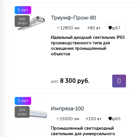
5 лет
Триумф-Пром-80
160
лт/вт
✨
12800 лм
⚡
80 вт
🛡️
ip67
Идеальный диодный светильник IP65
производственного типа для
освещения промышленный
объектов
8 300 руб.
опт.
5 лет
Импреза-100
150
лт/вт
✨
15000 лм
⚡
100 вт
🛡️
ip65
Промышленный светодиодный
светильник для универсального