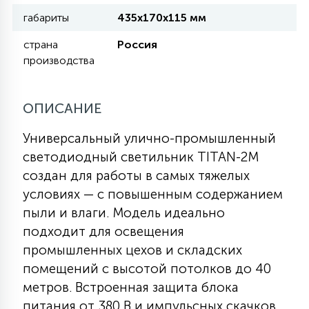
КРЕСЛА
габариты
435x170x115 мм
страна
Россия
6
МЕДИЦИНСКИЕ АППАРАТЫ
производства
3
ОПИСАНИЕ
ОПЕРАЦИОННЫЕ СТОЛЫ
Универсальный улично-промышленный
светодиодный светильник TITAN-2M
17
ДИНАМИЧЕСКИЙ СВЕТ
создан для работы в самых тяжелых
условиях — с повышенным содержанием
98
пыли и влаги. Модель идеально
СЦЕНИЧЕСКОЕ И СТУДИЙНОЕ
подходит для освещения
промышленных цехов и складских
6
помещений с высотой потолков до 40
ЛАЗЕРНЫЕ СИСТЕМЫ
метров. Встроенная защита блока
питания от 380 В и импульсных скачков