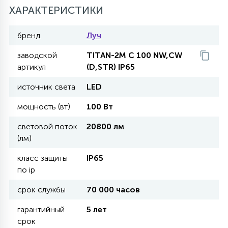
ХАРАКТЕРИСТИКИ
11
УЛИЧНЫЕ ЕЛИ
бренд
Луч
заводской
TITAN-2M C 100 NW,CW
4
артикул
(D,STR) IP65
ИНТЕРЬЕРНЫЕ ЕЛИ
источник света
LED
12
мощность (вт)
100 Вт
КОМПЛЕКТЫ ДЛЯ ЕЛЕЙ
световой поток
20800 лм
(лм)
4
ВИДЕО ЗАНАВЕСЫ
класс защиты
IP65
по ip
524
ПРАЗДНИЧНЫЕ ФИГУРЫ-
срок службы
70 000 часов
ФОНАРИКИ
гарантийный
5 лет
срок
4
КОСМЕТОЛОГИЧЕСКИЕ