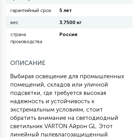
гарантийный срок
5 лет
11
УЛИЧНЫЕ ЕЛИ
вес
3.7500 кг
страна
Россия
4
производства
ИНТЕРЬЕРНЫЕ ЕЛИ
ОПИСАНИЕ
12
КОМПЛЕКТЫ ДЛЯ ЕЛЕЙ
Выбирая освещение для промышленных
помещений, складов или уличной
4
ВИДЕО ЗАНАВЕСЫ
подсветки, где требуется высокая
надежность и устойчивость к
экстремальным условиям, стоит
524
ПРАЗДНИЧНЫЕ ФИГУРЫ-
обратить внимание на светодиодный
ФОНАРИКИ
светильник VARTON Айрон GL. Этот
линейный пылевлагозащищенный
4
КОСМЕТОЛОГИЧЕСКИЕ