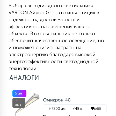
Выбор светодиодного светильника
VARTON Айрон GL – это инвестиция в
надежность, долговечность и
эффективность освещения вашего
объекта. Этот светильник не только
обеспечит качественное освещение, но
и поможет снизить затраты на
электроэнергию благодаря высокой
энергоэффективности светодиодной
технологии.
АНАЛОГИ
5 лет
Омикрон-48
150
лт/вт
✨
7200 лм
⚡
48 вт
🛡️
ip65