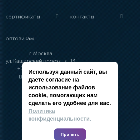
сертификаты
контакты
оптовикам
г.
Москва
ул.
Каширский проезд, д. 13
+7 (495) 134-41-83
Используя данный сайт, вы
moskva@vincci.ru
даете согласие на
использование файлов
cookie, помогающих нам
сделать его удобнее для вас.
политика в отношении обработки
Политика
персональных данных
конфиденциальности.
публичная оферта
карта сайта
Принять
2019 — 2026 @ Компания Vincci