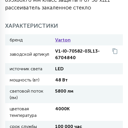
рассеиватель закаленное стекло
27
135
13
ДЕРЕВЯННЫЕ
ЦИЛИНДРИЧЕСКИЕ
3D МОТИВЫ
СЕГМЕНТ
ХАРАКТЕРИСТИКИ
117
568
10
144
ВОЛНИСТЫЕ
ТАБЛЕТКИ
ГИРЛЯНДЫ
АКСЕССУАРЫ К LED ПАНЕЛЯМ
бренд
Varton
V1-I0-70582-03L13-
669
заводской артикул
79
БРА И ЛЮСТРЫ
6704840
ШАРЫ
источник света
LED
2
мощность (вт)
48 Вт
САЛЮТЫ
световой поток
5800 лм
(лм)
17
ДЕРЕВЬЯ
цветовая
4000K
температура
60
3D ФИГУРЫ ИЗ АКРИЛА
срок службы
100 000 час