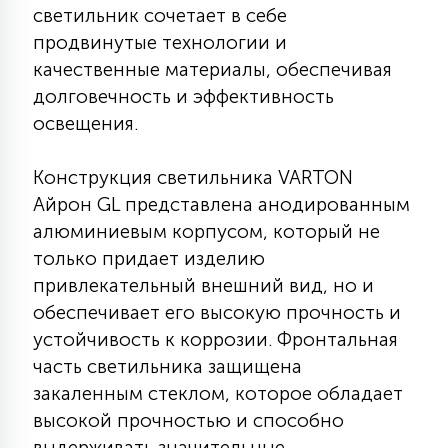
светильник сочетает в себе
КРЕСЛА
продвинутые технологии и
качественные материалы, обеспечивая
6
МЕДИЦИНСКИЕ АППАРАТЫ
долговечность и эффективность
освещения.
3
ОПЕРАЦИОННЫЕ СТОЛЫ
Конструкция светильника VARTON
Айрон GL представлена анодированным
17
алюминиевым корпусом, который не
ДИНАМИЧЕСКИЙ СВЕТ
только придает изделию
привлекательный внешний вид, но и
98
обеспечивает его высокую прочность и
СЦЕНИЧЕСКОЕ И СТУДИЙНОЕ
устойчивость к коррозии. Фронтальная
часть светильника защищена
6
закаленным стеклом, которое обладает
ЛАЗЕРНЫЕ СИСТЕМЫ
высокой прочностью и способно
выдерживать значительные