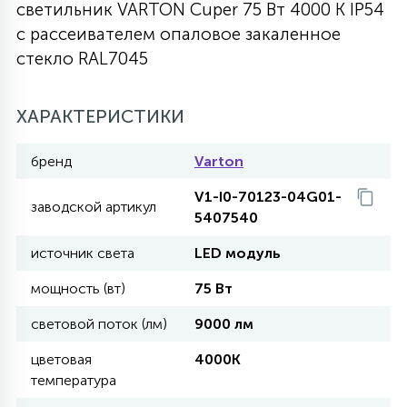
светильник VARTON Cuper 75 Вт 4000 K IP54
27
с рассеивателем опаловое закаленное
135
13
ДЕРЕВЯННЫЕ
ЦИЛИНДРИЧЕСКИЕ
3D МОТИВЫ
СЕГМЕНТ
стекло RAL7045
117
568
10
144
ВОЛНИСТЫЕ
ХАРАКТЕРИСТИКИ
ТАБЛЕТКИ
ГИРЛЯНДЫ
АКСЕССУАРЫ К LED ПАНЕЛЯМ
бренд
Varton
669
79
БРА И ЛЮСТРЫ
ШАРЫ
V1-I0-70123-04G01-
заводской артикул
5407540
2
источник света
LED модуль
САЛЮТЫ
мощность (вт)
75 Вт
17
световой поток (лм)
9000 лм
ДЕРЕВЬЯ
цветовая
4000K
температура
60
3D ФИГУРЫ ИЗ АКРИЛА