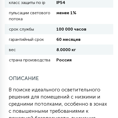
класс защиты по ip
IP54
пульсации светового
менее 1%
11
УЛИЧНЫЕ ЕЛИ
потока
срок службы
100 000 часов
4
ИНТЕРЬЕРНЫЕ ЕЛИ
гарантийный срок
60 месяцев
вес
8.0000 кг
12
КОМПЛЕКТЫ ДЛЯ ЕЛЕЙ
страна производства
Россия
4
ОПИСАНИЕ
ВИДЕО ЗАНАВЕСЫ
В поиске идеального осветительного
524
ПРАЗДНИЧНЫЕ ФИГУРЫ-
решения для помещений с низкими и
ФОНАРИКИ
средними потолками, особенно в зонах
с повышенными требованиями к
4
КОСМЕТОЛОГИЧЕСКИЕ