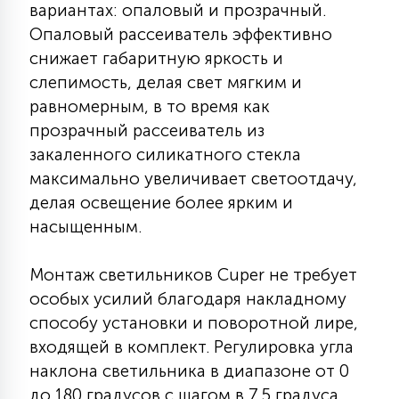
вариантах: опаловый и прозрачный.
7
УПРАВЛЕНИЕ СВЕТОМ
Опаловый рассеиватель эффективно
снижает габаритную яркость и
34
слепимость, делая свет мягким и
КОМПЛЕКТУЮЩИЕ
равномерным, в то время как
прозрачный рассеиватель из
4
закаленного силикатного стекла
СТЕКЛЯННЫЕ
максимально увеличивает светоотдачу,
делая освещение более ярким и
37
насыщенным.
ПОДВЕСНЫЕ
Монтаж светильников Cuper не требует
12
НАПОЛЬНЫЕ
особых усилий благодаря накладному
способу установки и поворотной лире,
входящей в комплект. Регулировка угла
36
НАСТЕННЫЕ
наклона светильника в диапазоне от 0
до 180 градусов с шагом в 7,5 градуса