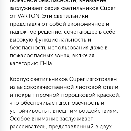
пожарной безопасности, внимание
КРЕСЛА
заслуживает серия светильников Cuper
от VARTON. Эти светильники
6
представляют собой экономичное и
МЕДИЦИНСКИЕ АППАРАТЫ
надежное решение, сочетающее в себе
высокую функциональность и
3
безопасность использования даже в
ОПЕРАЦИОННЫЕ СТОЛЫ
пожароопасных зонах, включая
категорию П-IIа.
17
ДИНАМИЧЕСКИЙ СВЕТ
Корпус светильников Cuper изготовлен
из высококачественной листовой стали
98
СЦЕНИЧЕСКОЕ И СТУДИЙНОЕ
и покрыт прочной порошковой краской,
что обеспечивает долговечность и
устойчивость к внешним воздействиям.
6
ЛАЗЕРНЫЕ СИСТЕМЫ
Особое внимание заслуживает
рассеиватель, представленный в двух