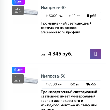
5 лет
Импреза-40
150
лт/вт
✨
6000 лм
⚡
40 вт
🛡️
ip65
Промышленный светодиодный
светильник на основе
алюминиевого профиля
4 345 руб.
опт.
5 лет
Импреза-50
150
лт/вт
✨
7500 лм
⚡
50 вт
🛡️
ip65
Производственный светодиодный
светильник имеет универсальный
крепеж для подвесного и
накладного монтажа на стену или
потолок