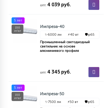
4 039 руб.
КРЕСЛА
опт.
6
5 лет
МЕДИЦИНСКИЕ АППАРАТЫ
Импреза-40
150
лт/вт
✨
6000 лм
⚡
40 вт
🛡️
ip65
3
ОПЕРАЦИОННЫЕ СТОЛЫ
Промышленный светодиодный
светильник на основе
алюминиевого профиля
17
ДИНАМИЧЕСКИЙ СВЕТ
4 345 руб.
опт.
98
СЦЕНИЧЕСКОЕ И СТУДИЙНОЕ
5 лет
6
Импреза-50
ЛАЗЕРНЫЕ СИСТЕМЫ
150
лт/вт
✨
7500 лм
⚡
50 вт
🛡️
ip65