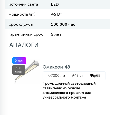
источник света
LED
11
мощность (вт)
45 Вт
УЛИЧНЫЕ ЕЛИ
срок службы
100 000 час
4
гарантийный срок
5 лет
ИНТЕРЬЕРНЫЕ ЕЛИ
АНАЛОГИ
12
КОМПЛЕКТЫ ДЛЯ ЕЛЕЙ
5 лет
Омикрон-48
150
лт/вт
4
ВИДЕО ЗАНАВЕСЫ
✨
7200 лм
⚡
48 вт
🛡️
ip65
Промышленный светодиодный
светильник на основе
524
ПРАЗДНИЧНЫЕ ФИГУРЫ-
алюминиевого профиля для
универсального монтажа
ФОНАРИКИ
4
КОСМЕТОЛОГИЧЕСКИЕ