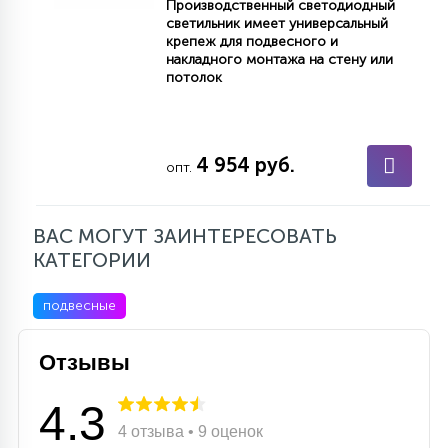
Производственный светодиодный
7
УПРАВЛЕНИЕ СВЕТОМ
светильник имеет универсальный
крепеж для подвесного и
накладного монтажа на стену или
потолок
34
КОМПЛЕКТУЮЩИЕ
4 954 руб.
4
опт.
СТЕКЛЯННЫЕ
ВАС МОГУТ ЗАИНТЕРЕСОВАТЬ
37
ПОДВЕСНЫЕ
КАТЕГОРИИ
подвесные
12
НАПОЛЬНЫЕ
Отзывы
36
4.3
НАСТЕННЫЕ
4 отзыва • 9 оценок