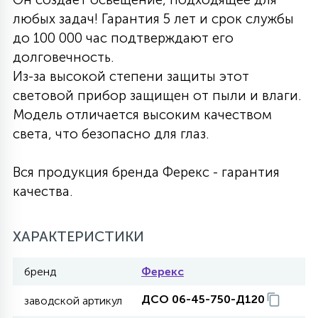
любых задач! Гарантия 5 лет и срок службы
27
135
13
ДЕРЕВЯННЫЕ
ЦИЛИНДРИЧЕСКИЕ
3D МОТИВЫ
до 100 000 час подтверждают его
СЕГМЕНТ
долговечность.
Из-за высокой степени защиты этот
117
568
10
144
ВОЛНИСТЫЕ
ТАБЛЕТКИ
ГИРЛЯНДЫ
световой прибор защищен от пыли и влаги.
АКСЕССУАРЫ К LED ПАНЕЛЯМ
Модель отличается высоким качеством
света, что безопасно для глаз.
669
79
БРА И ЛЮСТРЫ
ШАРЫ
Вся продукция бренда Ферекс - гарантия
качества.
2
САЛЮТЫ
ХАРАКТЕРИСТИКИ
17
ДЕРЕВЬЯ
бренд
Ферекс
ДСО 06-45-750-Д120
60
заводской артикул
3D ФИГУРЫ ИЗ АКРИЛА