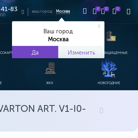
41-83
0
0
0
ваш город:
Москва
:00
Ваш город
Москва
Да
Изменить
ПСОКАРТОН
УЛИЧНЫЕ
ВЗРЫВОЗАЩИЩЕННЫЕ
АКЦЕНТНЫЕ ВСТРАИВАЕМЫЕ
ДИЗАЙНЕРСКИЕ ВСТРАИВАЕМЫЕ
ПРИДОМОВЫЕ В3 ДО 45 ВТ
ВТОРОСТЕПЕННЫЕ Б2-В2 ДО 70 ВТ
ОСНОВНЫЕ Б1,Б2,В1 ДО 110 ВТ
МАГИСТРАЛЬНЫЕ А1-А4 ДО 180 ВТ
ТОРШЕРНЫЕ ДЛЯ ПАРКОВ
СВЕТОВЫЕ ОПОРЫ
ДЛЯ АЗС ПОД КОЗЫРЁК
ПОДВЕСНЫЕ И НАКЛАДНЫЕ
ЛИНЕЙНЫЕ В
Е
ЖКХ
НОВОГОДНИЕ
С ДАТЧИКАМИ
С РЕШЕТКОЙ
ГИРЛЯНДЫ ДЛЯ ДЕРЕВЬЕВ
БЕЛТ-ЛАЙТ
ОПЕРАЦИОННЫЕ СТОЛЫ
2D МОТИВЫ
ДИНАМИЧЕСКИЙ СВЕТ
С УПРАВЛЕНИЕМ
НОВОГОДНИЕ КОМПОЗИ
3D МОТИВЫ
СЦЕНИЧЕСКОЕ И СТУДИЙНОЕ
ГИБКИЙ НЕОН
3D ФИГУРЫ ИЗ АКРИЛА
ЛАЗЕРНЫЕ СИСТЕМ
УЛИЧНЫЕ ЕЛИ
ВИДЕО ЗАН
УПРАВЛЕНИЕ СВЕ
ИНТЕРЬЕРНЫЕ ЕЛИ
ПРАЗДНИЧН
КОМП
КОСМ
МЕ
СНЕЖИНКИ
RTON ART. V1-I0-