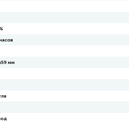
 %
 часов
х59 мм
тля
иод