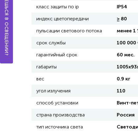
А ТЫ РАЗБИРАЕШЬСЯ В ОСВЕЩЕНИИ?
класс защиты по ip
IP54
индекс цветопередачи
≥ 80
пульсации светового потока
менее 1
срок службы
100 000
гарантийный срок
60 мес.
габариты
1005х93
вес
0.9 кг
угол излучения
110
способ установки
Винт-пе
страна производства
Россия
тип источника света
Светод