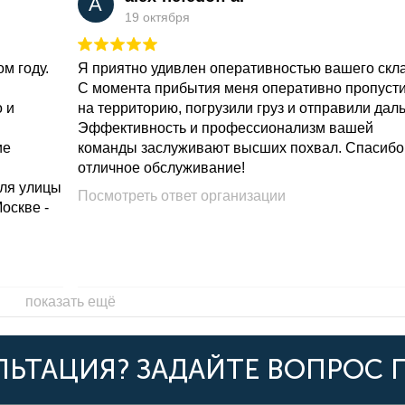
A
19 октября
м году.
Я приятно удивлен оперативностью вашего скл
С момента прибытия меня оперативно пропуст
о и
на территорию, погрузили груз и отправили дал
Эффективность и профессионализм вашей
ие
команды заслуживают высших похвал. Спасибо
отличное обслуживание!
для улицы
Посмотреть ответ организации
Москве -
показать ещё
ЬТАЦИЯ? ЗАДАЙТЕ ВОПРОС 