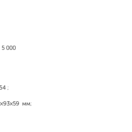
 5 000
54 ;
5×93×59 мм;