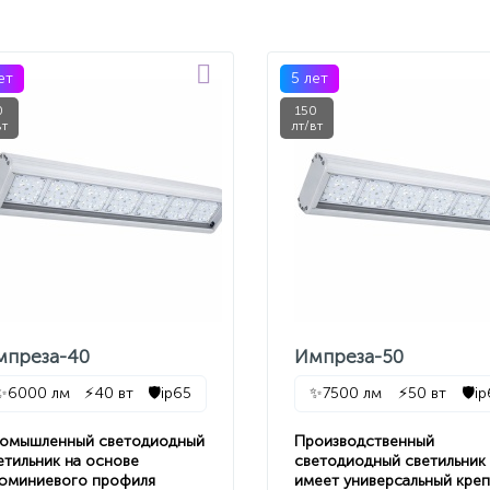
ет
5 лет
0
150
вт
лт/вт
мпреза-40
Импреза-50
✨
6000 лм
⚡
40 вт
🛡️
ip65
✨
7500 лм
⚡
50 вт
🛡️
i
омышленный светодиодный
Производственный
етильник на основе
светодиодный светильник
юминиевого профиля
имеет универсальный кре