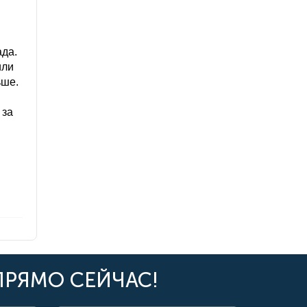
ада.
или
ьше.
 за
ПРЯМО СЕЙЧАС!