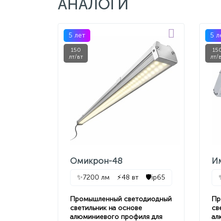
АНАЛОГИ
5 лет
5 л
150
15
лт/вт
лт/
Омикрон-48
И
✨
7200 лм
⚡
48 вт
🛡️
ip65
Промышленный светодиодный
Пр
светильник на основе
св
алюминиевого профиля для
ал