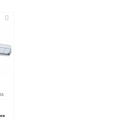
p65
пеж