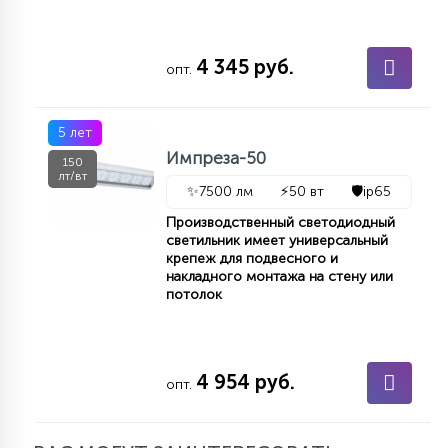
4 345 руб.
опт.
5 лет
Импреза-50
150
лт/вт
✨
7500 лм
⚡
50 вт
🛡️
ip65
Производственный светодиодный
светильник имеет универсальный
крепеж для подвесного и
накладного монтажа на стену или
потолок
4 954 руб.
опт.