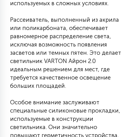
используемых в сложных условиях.
7
УПРАВЛЕНИЕ СВЕТОМ
Рассеиватель, выполненный из акрила
34
или поликарбоната, обеспечивает
КОМПЛЕКТУЮЩИЕ
равномерное распределение света,
исключая возможность появления
4
засветов или темных пятен. Это делает
СТЕКЛЯННЫЕ
светильник VARTON Айрон 2.0
идеальным решением для мест, где
37
требуется качественное освещение
ПОДВЕСНЫЕ
больших площадей.
12
НАПОЛЬНЫЕ
Особое внимание заслуживают
специальные силиконовые прокладки,
используемые в конструкции
36
НАСТЕННЫЕ
светильника. Они значительно
повышают герметичность устройства,