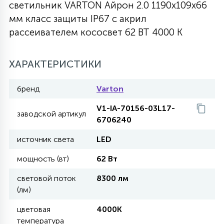
светильник VARTON Айрон 2.0 1190х109х66
27
мм класс защиты IP67 с акрил
135
13
ДЕРЕВЯННЫЕ
ЦИЛИНДРИЧЕСКИЕ
3D МОТИВЫ
СЕГМЕНТ
рассеивателем кососвет 62 ВТ 4000 K
117
568
10
144
ВОЛНИСТЫЕ
ХАРАКТЕРИСТИКИ
ТАБЛЕТКИ
ГИРЛЯНДЫ
АКСЕССУАРЫ К LED ПАНЕЛЯМ
бренд
Varton
669
79
БРА И ЛЮСТРЫ
ШАРЫ
V1-IA-70156-03L17-
заводской артикул
6706240
2
источник света
LED
САЛЮТЫ
мощность (вт)
62 Вт
17
световой поток
8300 лм
ДЕРЕВЬЯ
(лм)
цветовая
4000K
60
3D ФИГУРЫ ИЗ АКРИЛА
температура