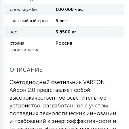
срок службы
100 000 час
11
УЛИЧНЫЕ ЕЛИ
гарантийный срок
5 лет
вес
3.8500 кг
4
ИНТЕРЬЕРНЫЕ ЕЛИ
страна
Россия
производства
12
КОМПЛЕКТЫ ДЛЯ ЕЛЕЙ
ОПИСАНИЕ
4
Светодиодный светильник VARTON
ВИДЕО ЗАНАВЕСЫ
Айрон 2.0 представляет собой
высококачественное осветительное
524
ПРАЗДНИЧНЫЕ ФИГУРЫ-
устройство, разработанное с учетом
ФОНАРИКИ
последних технологических инноваций
и требований к энергоэффективности и
4
КОСМЕТОЛОГИЧЕСКИЕ
надежности. Этот светильник идеально