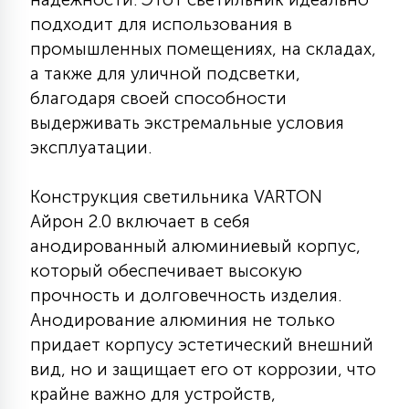
КРЕСЛА
подходит для использования в
промышленных помещениях, на складах,
6
а также для уличной подсветки,
МЕДИЦИНСКИЕ АППАРАТЫ
благодаря своей способности
выдерживать экстремальные условия
3
эксплуатации.
ОПЕРАЦИОННЫЕ СТОЛЫ
Конструкция светильника VARTON
17
ДИНАМИЧЕСКИЙ СВЕТ
Айрон 2.0 включает в себя
анодированный алюминиевый корпус,
который обеспечивает высокую
98
СЦЕНИЧЕСКОЕ И СТУДИЙНОЕ
прочность и долговечность изделия.
Анодирование алюминия не только
придает корпусу эстетический внешний
6
ЛАЗЕРНЫЕ СИСТЕМЫ
вид, но и защищает его от коррозии, что
крайне важно для устройств,