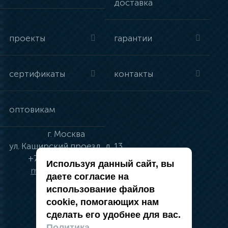
доставка
проекты
гарантии
сертификаты
контакты
оптовикам
г.
Москва
ул.
Каширский проезд, д. 13
+7 (495) 134-41-83
Используя данный сайт, вы
moskva@vincci.ru
даете согласие на
использование файлов
cookie, помогающих нам
сделать его удобнее для вас.
политика в отношении обработки
Политика