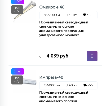
5 лет
Омикрон-48
150
лт/вт
✨
7200 лм
⚡
48 вт
🛡️
ip65
Промышленный светодиодный
светильник на основе
алюминиевого профиля для
универсального монтажа
4 039 руб.
опт.
5 лет
Импреза-40
150
лт/вт
✨
6000 лм
⚡
40 вт
🛡️
ip65
Промышленный светодиодный
светильник на основе
алюминиевого профиля