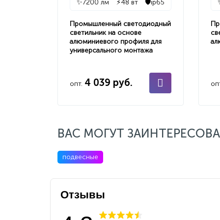
✨
7200 лм
⚡
48 вт
🛡️
ip65
Промышленный светодиодный
Пр
светильник на основе
св
алюминиевого профиля для
ал
универсального монтажа
4 039 руб.
опт.
оп
ВАС МОГУТ ЗАИНТЕРЕСОВА
подвесные
Отзывы