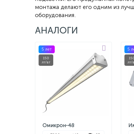
монтажа делают его одним из луч
оборудования.
АНАЛОГИ
5 лет
5 л
150
15
лт/вт
лт/
Омикрон-48
И