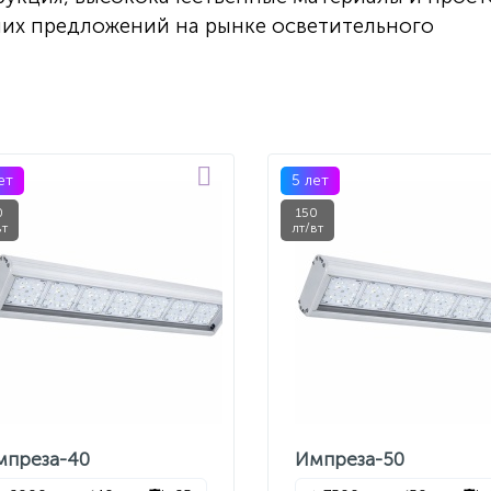
ших предложений на рынке осветительного
ет
5 лет
0
150
вт
лт/вт
мпреза-40
Импреза-50