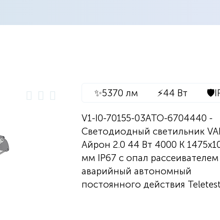
✨
5370 лм
⚡
44 Вт
🛡️
I
V1-I0-70155-03ATO-6704440 -
Светодиодный светильник V
Айрон 2.0 44 Вт 4000 K 1475х1
мм IP67 с опал рассеивателем
аварийный автономный
постоянного действия Teletes