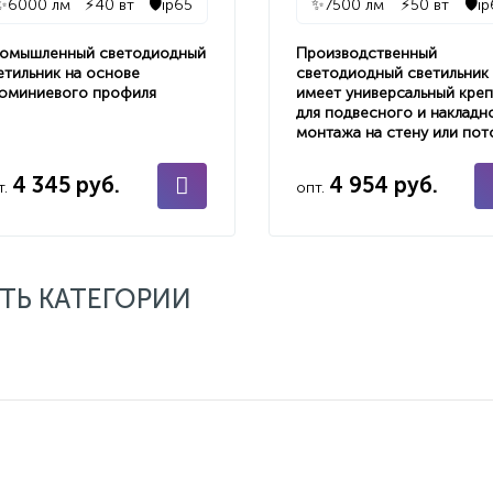
✨
6000 лм
⚡
40 вт
🛡️
ip65
✨
7500 лм
⚡
50 вт
🛡️
i
омышленный светодиодный
Производственный
етильник на основе
светодиодный светильник
юминиевого профиля
имеет универсальный кре
для подвесного и накладн
монтажа на стену или пот
4 345 руб.
4 954 руб.
т.
опт.
ТЬ КАТЕГОРИИ