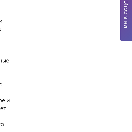
МЫ В СОЦСЕТЯХ
и
ет
ьные
с
ое и
дет
го