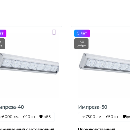
ет
5 лет
0
150
вт
лт/вт
мпреза-40
Импреза-50
✨
6000 лм
⚡
40 вт
🛡️
ip65
✨
7500 лм
⚡
50 вт
🛡️
i
омышленный светодиодный
Производственный