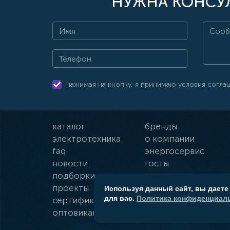
НУЖНА КОНСУЛ
нажимая на кнопку, я принимаю условия согла
каталог
бренды
электротехника
о компании
faq
энергосервис
новости
госты
подборки
оплата и доставка
проекты
гарантии
Используя данный сайт, вы даете
для вас.
Политика конфиденциаль
сертификаты
контакты
оптовикам