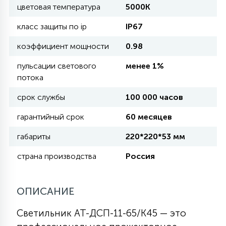
цветовая температура
5000K
11
класс защиты по ip
IP67
УЛИЧНЫЕ ЕЛИ
коэффициент мощности
0.98
4
пульсации светового
менее 1%
ИНТЕРЬЕРНЫЕ ЕЛИ
потока
срок службы
100 000 часов
12
КОМПЛЕКТЫ ДЛЯ ЕЛЕЙ
гарантийный срок
60 месяцев
габариты
220*220*53 мм
4
ВИДЕО ЗАНАВЕСЫ
страна производства
Россия
524
ПРАЗДНИЧНЫЕ ФИГУРЫ-
ОПИСАНИЕ
ФОНАРИКИ
Светильник АТ-ДСП-11-65/К45 — это
4
КОСМЕТОЛОГИЧЕСКИЕ