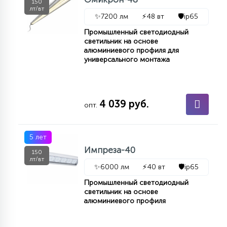
150
7
лт/вт
УПРАВЛЕНИЕ СВЕТОМ
✨
7200 лм
⚡
48 вт
🛡️
ip65
Промышленный светодиодный
светильник на основе
34
КОМПЛЕКТУЮЩИЕ
алюминиевого профиля для
универсального монтажа
4
СТЕКЛЯННЫЕ
4 039 руб.
опт.
37
ПОДВЕСНЫЕ
5 лет
Импреза-40
150
лт/вт
12
✨
6000 лм
⚡
40 вт
🛡️
ip65
НАПОЛЬНЫЕ
Промышленный светодиодный
светильник на основе
36
алюминиевого профиля
НАСТЕННЫЕ