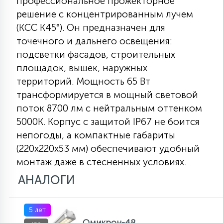
профессиональное прожекторное
КРЕСЛА
решение с концентрированным лучем
(КСС К45°). Он предназначен для
6
точечного и дальнего освещения:
МЕДИЦИНСКИЕ АППАРАТЫ
подсветки фасадов, строительных
площадок, вышек, наружных
3
территорий. Мощность 65 Вт
ОПЕРАЦИОННЫЕ СТОЛЫ
трансформируется в мощный световой
поток 8700 лм с нейтральным оттенком
17
ДИНАМИЧЕСКИЙ СВЕТ
5000К. Корпус с защитой IP67 не боится
непогоды, а компактные габариты
(220x220x53 мм) обеспечивают удобный
98
СЦЕНИЧЕСКОЕ И СТУДИЙНОЕ
монтаж даже в стесненных условиях.
АНАЛОГИ
6
ЛАЗЕРНЫЕ СИСТЕМЫ
5 лет
Омикрон-48