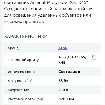
светильник Arsenal-M с узкой КСС К45°.
27
Создает интенсивный направленный луч
135
13
ДЕРЕВЯННЫЕ
ЦИЛИНДРИЧЕСКИЕ
3D МОТИВЫ
СЕГМЕНТ
для освещения удаленных объектов или
высоких пролетов.
117
568
10
144
ВОЛНИСТЫЕ
ТАБЛЕТКИ
ГИРЛЯНДЫ
АКСЕССУАРЫ К LED ПАНЕЛЯМ
ХАРАКТЕРИСТИКИ
669
79
БРА И ЛЮСТРЫ
ШАРЫ
бренд
Атон
АТ-ДСП-11-65/
заводской артикул
К45
2
САЛЮТЫ
источник света
Светодиод
мощность (вт)
65 Вт
17
ДЕРЕВЬЯ
напряжение
220 В
60
световой поток (лм)
8700 Лм
3D ФИГУРЫ ИЗ АКРИЛА