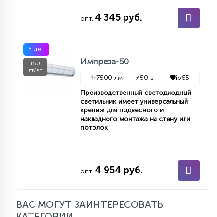
15
4 345 руб.
С УПРАВЛЕНИЕМ
опт.
41
5 лет
АКСЕССУАРЫ
Импреза-50
150
лт/вт
✨
7500 лм
⚡
50 вт
🛡️
ip65
Производственный светодиодный
светильник имеет универсальный
крепеж для подвесного и
накладного монтажа на стену или
потолок
4 954 руб.
опт.
ВАС МОГУТ ЗАИНТЕРЕСОВАТЬ
КАТЕГОРИИ