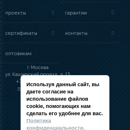
проекты
гарантии
сертификаты
контакты
оптовикам
г.
Москва
ул.
Каширский проезд, д. 13
+7 (495) 134-41-83
Используя данный сайт, вы
moskva@vincci.ru
даете согласие на
использование файлов
cookie, помогающих нам
сделать его удобнее для вас.
политика в отношении обработки
Политика
персональных данных
конфиденциальности.
публичная оферта