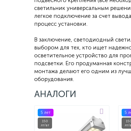
подвесного крепления (все необход
светильник универсальным решение
легкое подключение за счет вывод
процесс установки.
В заключение, светодиодный свети
выбором для тех, кто ищет надежн
осветительное устройство для пр
подсветки. Его продуманная конст
монтажа делают его одним из луч
оборудования.
АНАЛОГИ
5 лет
5 л
150
15
лт/вт
лт/