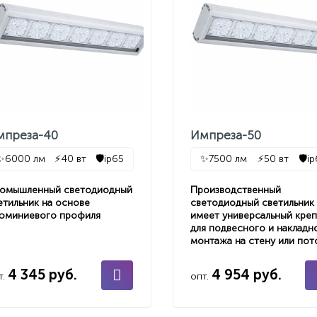
мпреза-40
Импреза-50
✨
6000 лм
⚡
40 вт
🛡️
ip65
✨
7500 лм
⚡
50 вт
🛡️
i
омышленный светодиодный
Производственный
етильник на основе
светодиодный светильник
юминиевого профиля
имеет универсальный кре
для подвесного и накладн
монтажа на стену или пот
4 345 руб.
4 954 руб.
т.
опт.