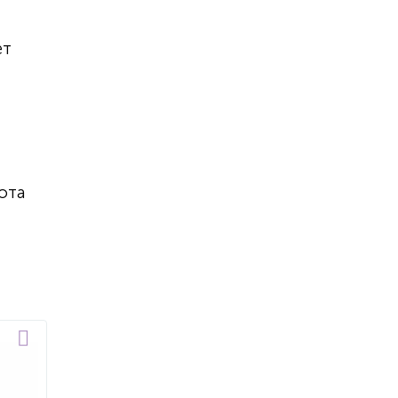
т
ет
ота