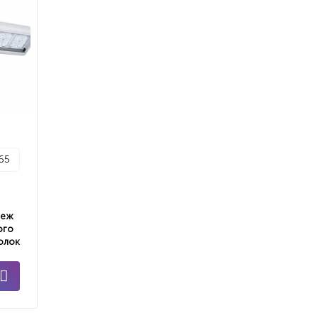
p65
пеж
ого
олок