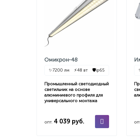
Омикрон-48
И
✨
7200 лм
⚡
48 вт
🛡️
ip65
Промышленный светодиодный
Пр
светильник на основе
св
алюминиевого профиля для
ал
универсального монтажа
4 039 руб.
опт.
оп