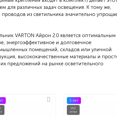
имые крепления входят в комплект) делает это
м для различных задач освещения. К тому же,
а проводов из светильника значительно упроща
льник VARTON Айрон 2.0 является оптимальным
ое, энергоэффективное и долговечное
омышленных помещений, складов или уличной
рукция, высококачественные материалы и прост
ших предложений на рынке осветительного
ет
5 лет
0
150
вт
лт/вт