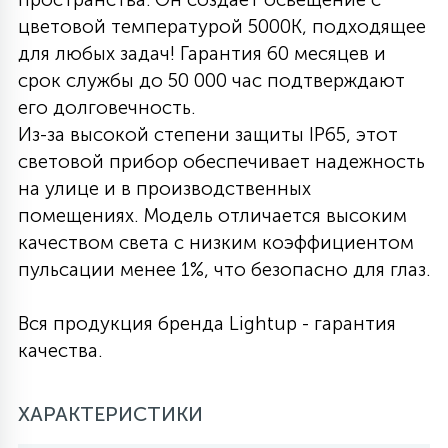
цветовой температурой 5000К, подходящее
27
135
13
ДЕРЕВЯННЫЕ
ЦИЛИНДРИЧЕСКИЕ
3D МОТИВЫ
для любых задач! Гарантия 60 месяцев и
СЕГМЕНТ
срок службы до 50 000 час подтверждают
его долговечность.
117
568
10
144
ВОЛНИСТЫЕ
ТАБЛЕТКИ
ГИРЛЯНДЫ
Из-за высокой степени защиты IP65, этот
АКСЕССУАРЫ К LED ПАНЕЛЯМ
световой прибор обеспечивает надежность
на улице и в производственных
669
79
БРА И ЛЮСТРЫ
ШАРЫ
помещениях. Модель отличается высоким
качеством света с низким коэффициентом
пульсации менее 1%, что безопасно для глаз.
2
САЛЮТЫ
Вся продукция бренда Lightup - гарантия
17
качества.
ДЕРЕВЬЯ
ХАРАКТЕРИСТИКИ
60
3D ФИГУРЫ ИЗ АКРИЛА