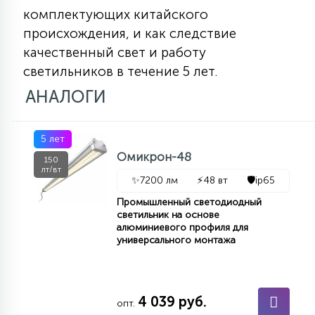
7
комплектующих китайского
УПРАВЛЕНИЕ СВЕТОМ
происхождения, и как следствие
качественный свет и работу
34
светильников в течение 5 лет.
КОМПЛЕКТУЮЩИЕ
АНАЛОГИ
4
СТЕКЛЯННЫЕ
5 лет
Омикрон-48
150
37
лт/вт
ПОДВЕСНЫЕ
✨
7200 лм
⚡
48 вт
🛡️
ip65
Промышленный светодиодный
светильник на основе
12
алюминиевого профиля для
НАПОЛЬНЫЕ
универсального монтажа
36
НАСТЕННЫЕ
4 039 руб.
опт.