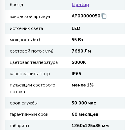
бренд
Lightup
11
АР00000050
заводской артикул
УЛИЧНЫЕ ЕЛИ
источник света
LED
4
мощность (вт)
55 Вт
ИНТЕРЬЕРНЫЕ ЕЛИ
световой поток (лм)
7680 Лм
12
цветовая температура
5000К
КОМПЛЕКТЫ ДЛЯ ЕЛЕЙ
класс защиты по ip
IP65
4
пульсации светового
менее 1%
ВИДЕО ЗАНАВЕСЫ
потока
срок службы
50 000 час
524
ПРАЗДНИЧНЫЕ ФИГУРЫ-
ФОНАРИКИ
гарантийный срок
60 месяцев
габариты
1260х125х85 мм
4
КОСМЕТОЛОГИЧЕСКИЕ