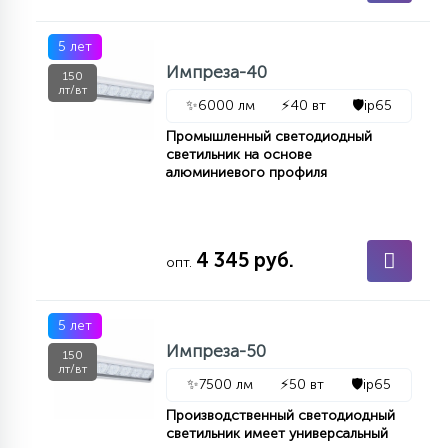
15
С УПРАВЛЕНИЕМ
5 лет
Импреза-40
150
лт/вт
41
✨
6000 лм
⚡
40 вт
🛡️
ip65
АКСЕССУАРЫ
Промышленный светодиодный
светильник на основе
алюминиевого профиля
4 345 руб.
опт.
5 лет
Импреза-50
150
лт/вт
✨
7500 лм
⚡
50 вт
🛡️
ip65
Производственный светодиодный
светильник имеет универсальный