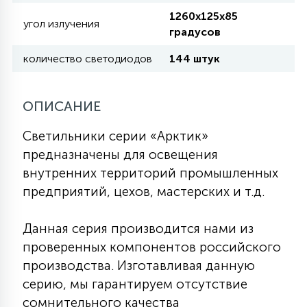
КРЕСЛА
1260х125х85
угол излучения
градусов
6
количество светодиодов
144 штук
МЕДИЦИНСКИЕ АППАРАТЫ
3
ОПИСАНИЕ
ОПЕРАЦИОННЫЕ СТОЛЫ
Светильники серии «Арктик»
предназначены для освещения
17
ДИНАМИЧЕСКИЙ СВЕТ
внутренних территорий промышленных
предприятий, цехов, мастерских и т.д.
98
СЦЕНИЧЕСКОЕ И СТУДИЙНОЕ
Данная серия производится нами из
проверенных компонентов российского
6
производства. Изготавливая данную
ЛАЗЕРНЫЕ СИСТЕМЫ
серию, мы гарантируем отсутствие
сомнительного качества