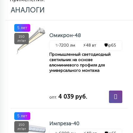
АНАЛОГИ
5 лет
Омикрон-48
150
лт/вт
✨
7200 лм
⚡
48 вт
🛡️
ip65
Промышленный светодиодный
светильник на основе
алюминиевого профиля для
универсального монтажа
4 039 руб.
опт.
5 лет
Импреза-40
150
лт/вт