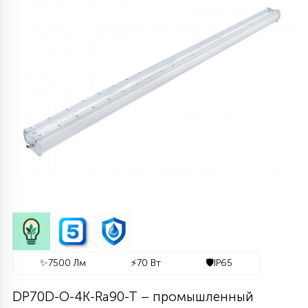
290
636
364
48
63
65
1020
775
616
1012
80
ДИЗАЙНЕРСКИЕ
ЛИНЕЙНЫЕ 2Х18
УЛЬТРАТОНКИЕ
ЦИЛИНДРИЧЕСКИЕ
С РЕШЕТКОЙ
СЕТКИ
ПОЖАРОБЕЗОПАСНЫЕ
КОНСОЛЬНЫЕ
ЛИНЕЙНЫЕ АРХИТЕКТУРНЫЕ
ТОРШЕРНЫЕ ДЛЯ ПАРКОВ
СВЕТОДИОДНЫЕ-LED ПАНЕЛИ
1174
938
346
77
11
4305
107
СВЕРХМОЩНЫЕ
762
3117
РЕМЕННЫЕ
СТЕНОВЫЕ
АКЦЕНТНЫЕ ВСТРАИВАЕМЫЕ
МНОГОУГОЛЬНИКИ
СОСУЛЬКИ
ГРУНТОВЫЕ
СВЕТОВЫЕ ОПОРЫ
МЕДИЦИНСКИЕ IP54\IP65
ПРОМЫШЛЕННЫЕ
1136
238
212
41
ФОКУСИРОВАННЫЕ
244
287
113
719
ОДНОФАЗНЫЕ ТРЕКИ
ПОВОРОТНЫЕ
КОЛЬЦЕВЫЕ
СНЕЖИНКИ
ЛАНДШАФТНЫЕ
НИЗКОВОЛЬТНЫЕ
ДЛЯ АЗС ПОД КОЗЫРЁК
ШКОЛЬНЫЕ
НАКЛАДНЫЕ
740
661
99
ДИЗАЙНЕРСКИЕ
73
45
327
1035
ТРЕХФАЗНЫЕ ТРЕКИ
ДРЕВОВИДНЫЕ
С УПРАВЛЕНИЕМ
ДЛЯ МОСТОВ
ДЮРАЛАЙТ
ПРОЖЕКТОРА
CLIP-IN IP54
ВСТРАИВАЕМЫЕ
2476
27
537
77
14
1831
193
МАГНИТНЫЕ ТРЕКИ
ТАБЛЕТКИ
ИНТЕРЬЕРНЫЕ
НАСТЕННЫЕ
БЕЛТ-ЛАЙТ
СВЕРХМОЩНЫЕ
ROCKFON И ECOPHON
✨
7500 Лм
⚡
70 Вт
🛡️
IP65
60
130
427
21
309
UGR
ПОДСТЕЛЛАЖНЫЕ
ПОДВОДНЫЕ
2D МОТИВЫ
ПРОМЫШЛЕННЫЕ
DP70D-O-4K-Ra90-T – промышленный