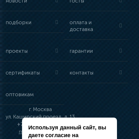
новости
госты
подборки
оплата и
доставка
проекты
гарантии
сертификаты
контакты
оптовикам
г.
Москва
ул.
Каширский проезд, д. 13
+7 (495) 134-41-83
Используя данный сайт, вы
moskva@vincci.ru
даете согласие на