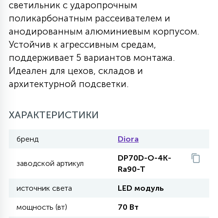
светильник с ударопрочным
27
поликарбонатным рассеивателем и
135
13
ДЕРЕВЯННЫЕ
ЦИЛИНДРИЧЕСКИЕ
3D МОТИВЫ
СЕГМЕНТ
анодированным алюминиевым корпусом.
Устойчив к агрессивным средам,
117
568
10
поддерживает 5 вариантов монтажа.
144
ВОЛНИСТЫЕ
ТАБЛЕТКИ
ГИРЛЯНДЫ
АКСЕССУАРЫ К LED ПАНЕЛЯМ
Идеален для цехов, складов и
архитектурной подсветки.
669
79
БРА И ЛЮСТРЫ
ШАРЫ
ХАРАКТЕРИСТИКИ
2
САЛЮТЫ
бренд
Diora
DP70D-O-4K-
заводской артикул
17
Ra90-T
ДЕРЕВЬЯ
источник света
LED модуль
60
мощность (вт)
70 Вт
3D ФИГУРЫ ИЗ АКРИЛА