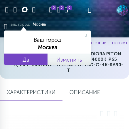
0
0
0
ваш город:
Москва
ВЕРНУТЬСЯ В НАЧАЛО
ВЕРНУТЬСЯ В НАЧАЛО
ВЕРНУТЬСЯ В НАЧАЛО
ВЕРНУТЬСЯ В НАЧАЛО
ВЕРНУТЬСЯ В НАЧАЛО
ВЕРНУТЬСЯ В НАЧАЛО
ВЕРНУТЬСЯ В НАЧАЛО
ВЕРНУТЬСЯ В НАЧАЛО
ВЕРНУТЬСЯ В НАЧАЛО
ВЕРНУТЬСЯ В НАЧАЛО
ВЕРНУТЬСЯ В НАЧАЛО
ВЕРНУТЬСЯ В НАЧАЛО
ВЕРНУТЬСЯ В НАЧАЛО
ВЕРНУТЬСЯ В НАЧАЛО
Ваш город
главная
каталог товаров
производственные
низкие 
11015
2086
2097
3396
2434
7242
1228
333
232
201
656
699
451
38
ПРОЖЕКТОРА
Москва
ВСТРАИВАЕМЫЕ В АРМСТРОНГ
НИЗКИЕ ПОТОЛКИ
АКЦЕНТНЫЕ
ЛИНЕЙНЫЕ IP20-IP40
ВЛАГОЗАЩИЩЕННЫЕ
ПРИДОМОВЫЕ В3 ДО 45 ВТ
ПОДВЕСНЫЕ И НАКЛАДНЫЕ
КУБИЧЕСКИЕ
АВАРИЙНЫЕ СВЕТИЛЬНИКИ
СТАНДАРТНЫЕ 60Х60
ЛИНЕЙНЫЕ
ЭКОНОМ
ГИРЛЯНДЫ ДЛЯ ДЕРЕВЬЕВ
СВЕТОДИОДНЫЙ СВЕТИЛЬНИК DIORA PITON
АРХИТЕКТУРНЫЕ
70/7500 Д OPAL 7500ЛМ 70ВТ 4000K IP65
Да
Изменить
0,95PF 90RA КП<1 ТРАНЗИТ DP70D-O-4K-RA90-
2852
2256
3413
4019
2417
1485
1415
606
229
734
110
10
49
УНИВЕРСАЛЬНЫЕ АНАЛОГИ
ВТОРОСТЕПЕННЫЕ Б2-В2 ДО
124
T
СРЕДНИЕ ПОТОЛКИ
ЛИНЕЙНЫЕ
ЛИНЕЙНЫЕ IP65
ДАУНЛАЙТЫ
НИЗКОВОЛЬТНЫЕ
ЛИНЕЙНЫЕ ТОРГОВЫЕ
ЭВАКУАЦИОННЫЕ УКАЗАТЕЛИ
ДИЗАЙНЕРСКИЕ ГРИЛЬЯТО
АНАЛОГИ 4Х18
СТАНДАРТНЫЕ
БАХРОМА
ПРОЖЕКТОРА RGB
4Х18
70 ВТ
7452
1866
1494
370
506
586
399
675
152
92
4
ПРОЖЕКТОРА АВАРИЙНОГО
3849
709
796
ХАРАКТЕРИСТИКИ
УНИВЕРСАЛЬНЫЕ АНАЛОГИ
ОПИСАНИЕ
МЕЖСТЕЛЛАЖНЫЕ
МЕЖСТЕЛЛАЖНЫЕ
ДИЗАЙНЕРСКИЕ НАКЛАДНЫЕ
ЛИНЕЙНЫЕ
ПРОЖЕКТОРА
АКЦЕНТНЫЕ ТОРГОВЫЕ
ГРИЛЬЯТО-МИНИ
ПРОЖЕКТОРА
ПРЕМИУМ
НОВОГОДНИЕ КОМПОЗИЦИИ
ОСНОВНЫЕ Б1,Б2,В1 ДО 110 ВТ
АКЦЕНТНЫЕ АРХИТЕКТУРНЫЕ
ОСВЕЩЕНИЯ
2Х18
2673
227
829
750
276
155
31
75
ПОДВЕСНЫЕ
ЛИНЕЙНЫЕ
2802
2762
309
МАГИСТРАЛЬНЫЕ А1-А4 ДО
КОМПЛЕКТУЮЩИЕ
502
УНИВЕРСАЛЬНЫЕ АНАЛОГИ
МАГНИТНЫЕ
ДЛЯ ДОСОК
КАРДАННЫЕ
РЕЕЧНЫЕ
С ДАТЧИКАМИ
ГИБКИЙ НЕОН
WASHERS
ПРОМЫШЛЕННЫЕ
ВЗРЫВОЗАЩИЩЕННЫЕ
180 ВТ
АВАРИЙНЫЕ
4Х36