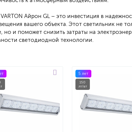
ойчивость к атмосферным воздействиям.
VARTON Айрон GL – это инвестиция в надежнос
вещения вашего объекта. Этот светильник не то
, но и поможет снизить затраты на электроэне
вности светодиодной технологии.
ет
5 лет
0
150
вт
лт/вт