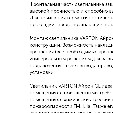
Фронтальная часть светильника за
высокой прочностью и способно вы
Для повышения герметичности кон
прокладки, предотвращающие попад
Монтаж светильника VARTON Айрон
конструкции. Возможность наклад
крепления (все необходимые крепле
универсальным решением для разли
подключения за счет вывода прово
установки.
Светильник VARTON Айрон GL идеа
помещениях с повышенными требов
помещениях с химически агрессив
пожароопасности П-I,II,IIа. Также