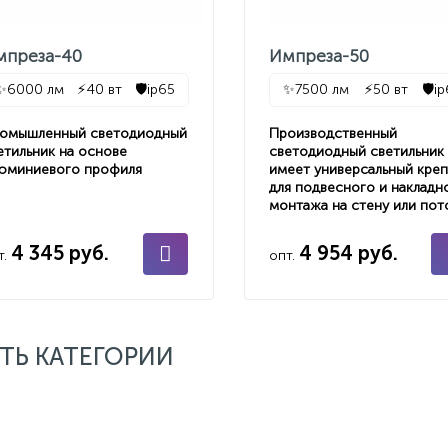
мпреза-40
Импреза-50
✨
6000 лм
⚡
40 вт
🛡️
ip65
✨
7500 лм
⚡
50 вт
🛡️
i
омышленный светодиодный
Производственный
етильник на основе
светодиодный светильник
юминиевого профиля
имеет универсальный кре
для подвесного и накладн
монтажа на стену или пот
4 345 руб.
4 954 руб.
т.
опт.
ТЬ КАТЕГОРИИ