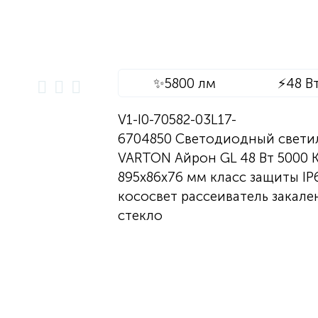
✨
5800 лм
⚡
48 В
V1-I0-70582-03L17-
6704850 Светодиодный свети
VARTON Айрон GL 48 Вт 5000 
895х86х76 мм класс защиты IP
кососвет рассеиватель закале
стекло