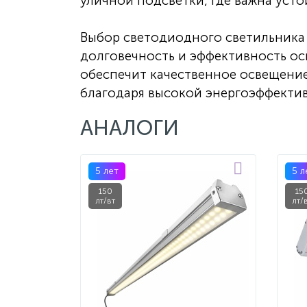
уличной подсветки, где важна уст
Выбор светодиодного светильника 
долговечность и эффективность ос
обеспечит качественное освещение
благодаря высокой энергоэффекти
АНАЛОГИ
5 лет
5 л
150
15
лт/вт
лт/