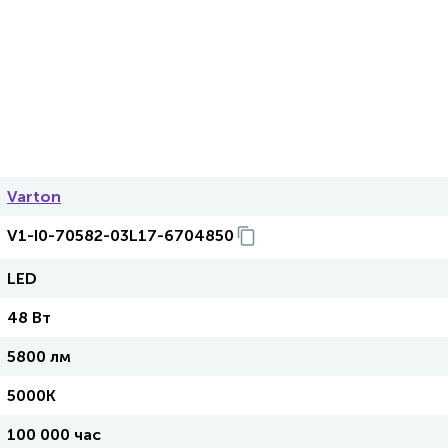
Varton
V1-I0-70582-03L17-6704850
LED
48 Вт
5800 лм
5000K
100 000 час