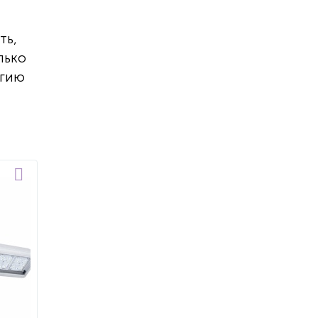
ть,
лько
ргию