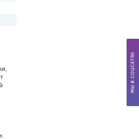
МЫ В СОЦСЕТЯХ
ки,
ит
й
и.