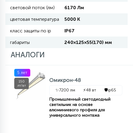
световой поток (лм)
6170 Лм
11
УЛИЧНЫЕ ЕЛИ
цветовая температура
5000 К
класс защиты по ip
IP67
4
ИНТЕРЬЕРНЫЕ ЕЛИ
габариты
240×125×55(170) мм
АНАЛОГИ
12
КОМПЛЕКТЫ ДЛЯ ЕЛЕЙ
5 лет
Омикрон-48
150
4
лт/вт
ВИДЕО ЗАНАВЕСЫ
✨
7200 лм
⚡
48 вт
🛡️
ip65
Промышленный светодиодный
светильник на основе
524
ПРАЗДНИЧНЫЕ ФИГУРЫ-
алюминиевого профиля для
ФОНАРИКИ
универсального монтажа
4
КОСМЕТОЛОГИЧЕСКИЕ