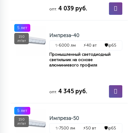
КРЕСЛА
4 039 руб.
опт.
6
МЕДИЦИНСКИЕ АППАРАТЫ
5 лет
Импреза-40
150
лт/вт
3
✨
6000 лм
⚡
40 вт
🛡️
ip65
ОПЕРАЦИОННЫЕ СТОЛЫ
Промышленный светодиодный
светильник на основе
алюминиевого профиля
17
ДИНАМИЧЕСКИЙ СВЕТ
98
4 345 руб.
опт.
СЦЕНИЧЕСКОЕ И СТУДИЙНОЕ
5 лет
6
ЛАЗЕРНЫЕ СИСТЕМЫ
Импреза-50
150
лт/вт
✨
7500 лм
⚡
50 вт
🛡️
ip65