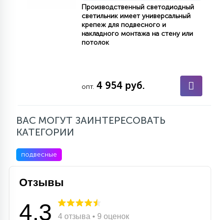
7
Производственный светодиодный
УПРАВЛЕНИЕ СВЕТОМ
светильник имеет универсальный
крепеж для подвесного и
накладного монтажа на стену или
34
потолок
КОМПЛЕКТУЮЩИЕ
4
4 954 руб.
СТЕКЛЯННЫЕ
опт.
37
ВАС МОГУТ ЗАИНТЕРЕСОВАТЬ
ПОДВЕСНЫЕ
КАТЕГОРИИ
подвесные
12
НАПОЛЬНЫЕ
Отзывы
36
НАСТЕННЫЕ
4.3
4 отзыва • 9 оценок