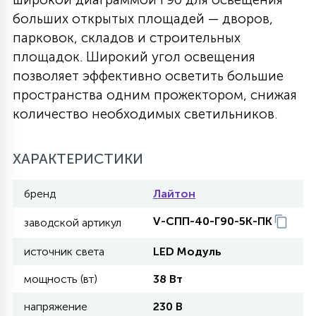
больших открытых площадей — дворов,
27
135
13
ДЕРЕВЯННЫЕ
ЦИЛИНДРИЧЕСКИЕ
3D МОТИВЫ
парковок, складов и строительных
СЕГМЕНТ
площадок. Широкий угол освещения
позволяет эффективно осветить большие
117
568
10
144
ВОЛНИСТЫЕ
ТАБЛЕТКИ
ГИРЛЯНДЫ
пространства одним прожектором, снижая
АКСЕССУАРЫ К LED ПАНЕЛЯМ
количество необходимых светильников.
669
79
БРА И ЛЮСТРЫ
ШАРЫ
ХАРАКТЕРИСТИКИ
2
бренд
Лайтон
САЛЮТЫ
V-СПП-40-Г90-5К-ПК
заводской артикул
17
источник света
LED Модуль
ДЕРЕВЬЯ
мощность (вт)
38 Вт
60
напряжение
230 В
3D ФИГУРЫ ИЗ АКРИЛА